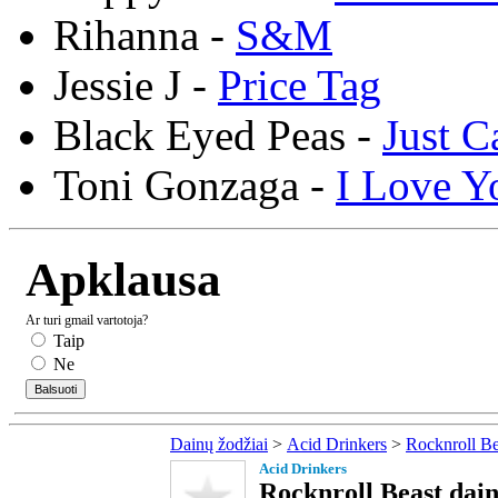
Rihanna -
S&M
Jessie J -
Price Tag
Black Eyed Peas -
Just C
Toni Gonzaga -
I Love Y
Apklausa
Ar turi gmail vartotoja?
Taip
Ne
Dainų žodžiai
>
Acid Drinkers
>
Rocknroll Be
Acid Drinkers
Rocknroll Beast dain