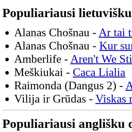
Populiariausi lietuvišk
Alanas Chošnau -
Ar tai 
Alanas Chošnau -
Kur su
Amberlife -
Aren't We St
Meškiukai -
Caca Lialia
Raimonda (Dangus 2) -
A
Vilija ir Grūdas -
Viskas r
Populiariausi anglišku 