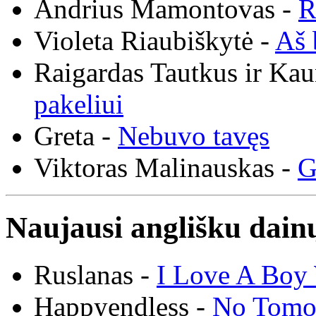
Andrius Mamontovas -
R
Violeta Riaubiškytė -
Aš 
Raigardas Tautkus ir Ka
pakeliui
Greta -
Nebuvo tavęs
Viktoras Malinauskas -
G
Naujausi anglišku dainų
Ruslanas -
I Love A Boy 
Happyendless -
No Tomo