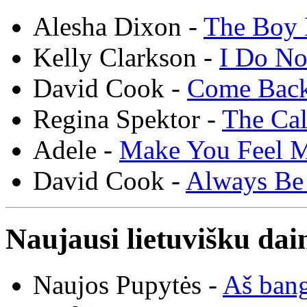
Alesha Dixon -
The Boy 
Kelly Clarkson -
I Do N
David Cook -
Come Bac
Regina Spektor -
The Cal
Adele -
Make You Feel 
David Cook -
Always Be
Naujausi lietuvišku dai
Naujos Pupytės -
Aš ban