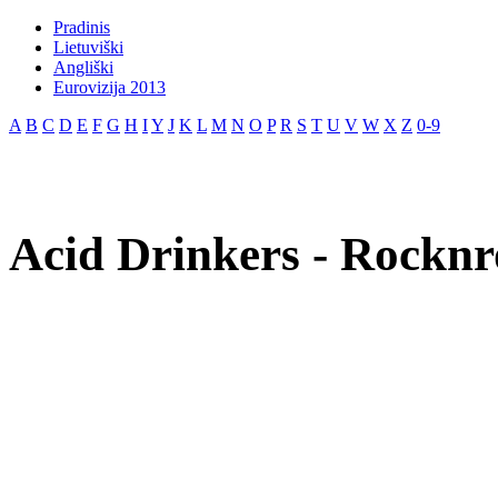
Pradinis
Lietuviški
Angliški
Eurovizija 2013
A
B
C
D
E
F
G
H
I
Y
J
K
L
M
N
O
P
R
S
T
U
V
W
X
Z
0-9
Acid Drinkers - Rocknro