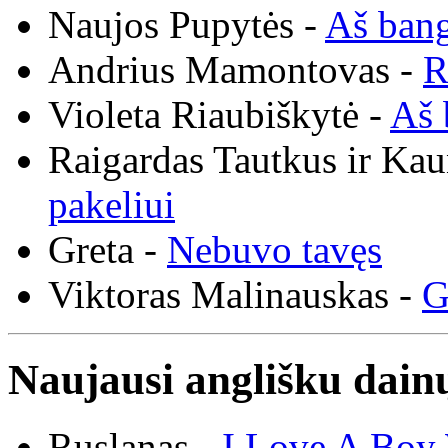
Naujos Pupytės -
Aš ban
Andrius Mamontovas -
R
Violeta Riaubiškytė -
Aš 
Raigardas Tautkus ir Ka
pakeliui
Greta -
Nebuvo tavęs
Viktoras Malinauskas -
G
Naujausi anglišku dainų
Ruslanas -
I Love A Boy 