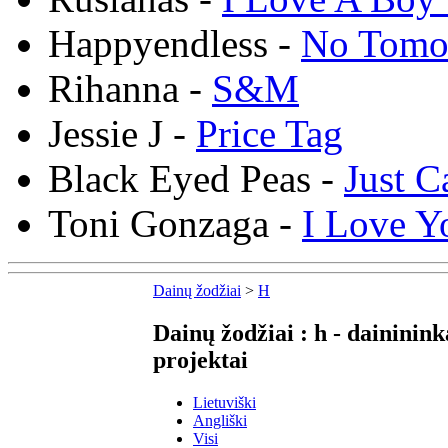
Happyendless -
No Tomo
Rihanna -
S&M
Jessie J -
Price Tag
Black Eyed Peas -
Just C
Toni Gonzaga -
I Love Y
Dainų žodžiai
>
H
Dainų žodžiai : h - daininink
projektai
Lietuviški
Angliški
Visi