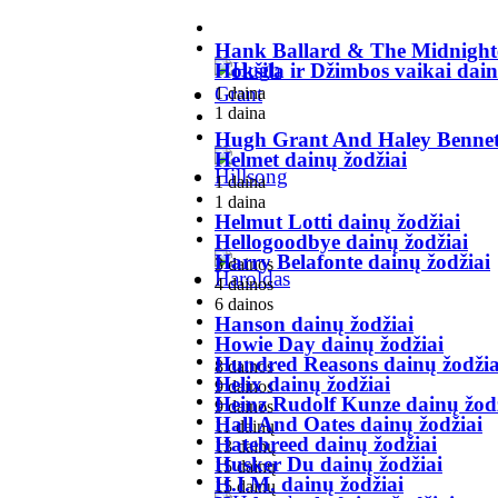
Hank Ballard & The Midnighte
Hokšila ir Džimbos vaikai dain
1 daina
1 daina
Hugh Grant And Haley Bennett
Helmet dainų žodžiai
1 daina
1 daina
Helmut Lotti dainų žodžiai
Hellogoodbye dainų žodžiai
Harry Belafonte dainų žodžiai
3 dainos
4 dainos
6 dainos
Hanson dainų žodžiai
Howie Day dainų žodžiai
Hundred Reasons dainų žodžia
8 dainos
Helix dainų žodžiai
9 dainos
Heinz Rudolf Kunze dainų žod
9 dainos
Hall And Oates dainų žodžiai
11 dainų
Hatebreed dainų žodžiai
13 dainų
Husker Du dainų žodžiai
15 dainų
H.I.M. dainų žodžiai
15 dainų