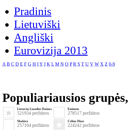
Pradinis
Lietuviški
Angliški
Eurovizija 2013
A
B
C
D
E
F
G
H
I
Y
J
K
L
M
N
O
P
R
S
T
U
V
W
X
Z
0-9
Populiariausios grupės, 
Lietuvių Liaudies Dainos
Eminem
521934 peržiūros
278517 peržiūros
Shakira
Celine Dion
257104 peržiūros
224242 peržiūros