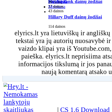
Hoobastank dainų žodžiai
20 dainų
27 dainos
43 dainos
Hillary Duff dainų žodžiai
114 dainos
elyrics.lt yra lietuviškų ir anglišk
tekstai yra jų autorių nuosavybė ir 
vaizdo klipai yra iš Youtube.com
paieška. elyrics.lt neprisiima a
informacijos tikslumą ir jos pa
naują komentarą atsako u
|
CS 1.6 Download