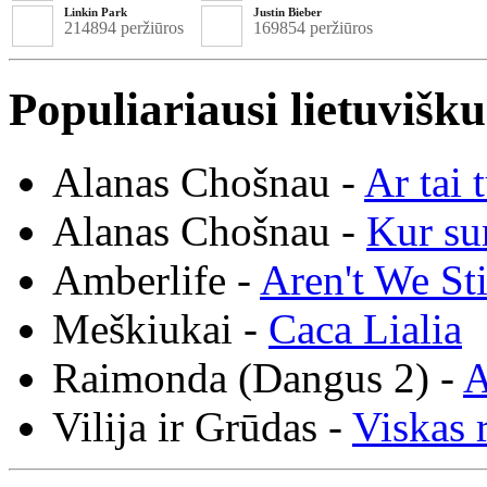
Linkin Park
Justin Bieber
214894 peržiūros
169854 peržiūros
Populiariausi lietuvišk
Alanas Chošnau -
Ar tai 
Alanas Chošnau -
Kur su
Amberlife -
Aren't We St
Meškiukai -
Caca Lialia
Raimonda (Dangus 2) -
A
Vilija ir Grūdas -
Viskas r