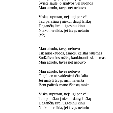
Švietė saulė, o spalvos vėl liūdnos
Man atrodo, tavęs net nebuvo
Viską supratau, nejaugi per vėlu
Tau parašiau į niekur daug laiškų
Degančią širdį užgesinu kinu
Nieko nereikia, jei tavęs neturiu
(x2)
Man atrodo, tavęs nebuvo
Tik nuoskaudos, ašaros, keistas jausmas
Sudžiūvusios rožės, kankinantis skausmas
Man atrodo, tavęs net nebuvo
Man atrodo, tavęs nebuvo
O gal ten tu vaideniesi čia šalia
Jei matyti tavęs man nelemta
Bent paliesk mano ištiestą ranką
Viską supratau, nejaugi per vėlu
Tau parašiau į niekur daug laiškų
Degančią širdį užgesinu kinu
Nieko nereikia, jei tavęs neturiu