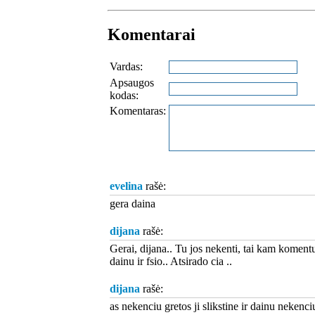
Komentarai
Vardas:
Apsaugos
kodas:
Komentaras:
evelina
rašė:
gera daina
dijana
rašė:
Gerai, dijana.. Tu jos nekenti, tai kam koment
dainu ir fsio.. Atsirado cia ..
dijana
rašė:
as nekenciu gretos ji slikstine ir dainu nekenci