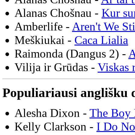
Alanas Chošnau -
Kur su
Amberlife -
Aren't We St
Meškiukai -
Caca Lialia
Raimonda (Dangus 2) -
A
Vilija ir Grūdas -
Viskas r
Populiariausi anglišku 
Alesha Dixon -
The Boy 
Kelly Clarkson -
I Do N