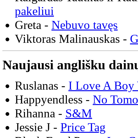
pakeliui
Greta -
Nebuvo tavęs
Viktoras Malinauskas -
G
Naujausi anglišku dainų
Ruslanas -
I Love A Boy 
Happyendless -
No Tomo
Rihanna -
S&M
Jessie J -
Price Tag