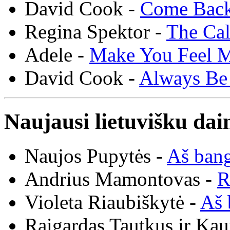
David Cook -
Come Bac
Regina Spektor -
The Cal
Adele -
Make You Feel 
David Cook -
Always Be
Naujausi lietuvišku dai
Naujos Pupytės -
Aš ban
Andrius Mamontovas -
R
Violeta Riaubiškytė -
Aš 
Raigardas Tautkus ir Ka