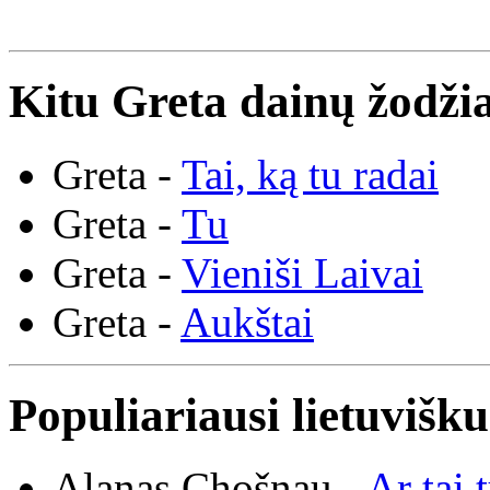
Kitu Greta dainų žodžia
Greta -
Tai, ką tu radai
Greta -
Tu
Greta -
Vieniši Laivai
Greta -
Aukštai
Populiariausi lietuvišk
Alanas Chošnau -
Ar tai 