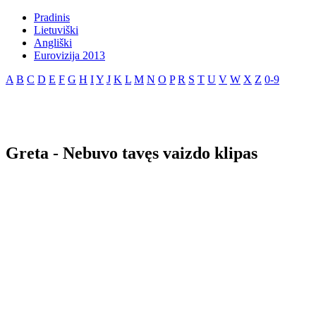
Pradinis
Lietuviški
Angliški
Eurovizija 2013
A
B
C
D
E
F
G
H
I
Y
J
K
L
M
N
O
P
R
S
T
U
V
W
X
Z
0-9
Greta - Nebuvo tavęs vaizdo klipas