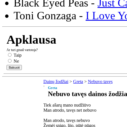
Black Eyed Peas -
Just C
Toni Gonzaga -
I Love Y
Apklausa
Ar turi gmail vartotoja?
Taip
Ne
Dainų žodžiai
>
Greta
>
Nebuvo tavęs
Greta
Nebuvo tavęs dainos žodžia
Tiek ašarų mano nudžiūvo
Man atrodo, tavęs net nebuvo
Man atrodo, tavęs nebuvo
Žemėj snigo, lijo, pūtė pūgos