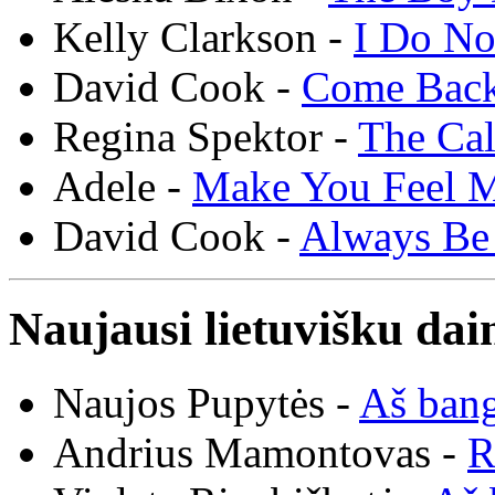
Kelly Clarkson -
I Do N
David Cook -
Come Bac
Regina Spektor -
The Cal
Adele -
Make You Feel 
David Cook -
Always Be
Naujausi lietuvišku dai
Naujos Pupytės -
Aš ban
Andrius Mamontovas -
R