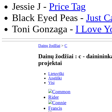
Jessie J -
Price Tag
Black Eyed Peas -
Just C
Toni Gonzaga -
I Love Y
Dainų žodžiai
>
C
Dainų žodžiai : c - daininink
projektai
Lietuviški
Angliški
Visi