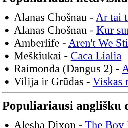
Alanas Chošnau -
Ar tai 
Alanas Chošnau -
Kur su
Amberlife -
Aren't We St
Meškiukai -
Caca Lialia
Raimonda (Dangus 2) -
A
Vilija ir Grūdas -
Viskas r
Populiariausi anglišku 
Alesha Dixon -
The Boy 