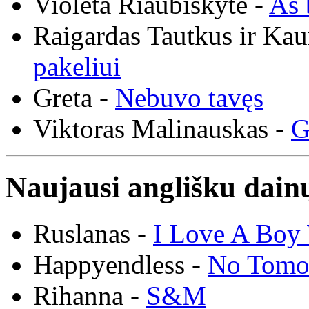
Violeta Riaubiškytė -
Aš 
Raigardas Tautkus ir Ka
pakeliui
Greta -
Nebuvo tavęs
Viktoras Malinauskas -
G
Naujausi anglišku dainų
Ruslanas -
I Love A Boy 
Happyendless -
No Tomo
Rihanna -
S&M