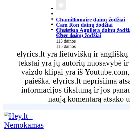
Chamillionaire dainų žodžiai
Cam Ron dainų žodžiai
Christina Aguilera dainų žodži
97 dainos
Cher dainų žodžiai
108 dainos
113 dainos
115 dainos
elyrics.lt yra lietuviškų ir anglišk
tekstai yra jų autorių nuosavybė ir 
vaizdo klipai yra iš Youtube.com
paieška. elyrics.lt neprisiima a
informacijos tikslumą ir jos pa
naują komentarą atsako u