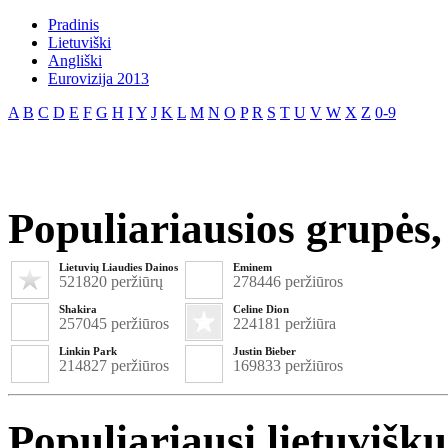
Pradinis
Lietuviški
Angliški
Eurovizija 2013
A
B
C
D
E
F
G
H
I
Y
J
K
L
M
N
O
P
R
S
T
U
V
W
X
Z
0-9
Populiariausios grupės, 
Lietuvių Liaudies Dainos
Eminem
521820 peržiūrų
278446 peržiūros
Shakira
Celine Dion
257045 peržiūros
224181 peržiūra
Linkin Park
Justin Bieber
214827 peržiūros
169833 peržiūros
Populiariausi lietuvišk