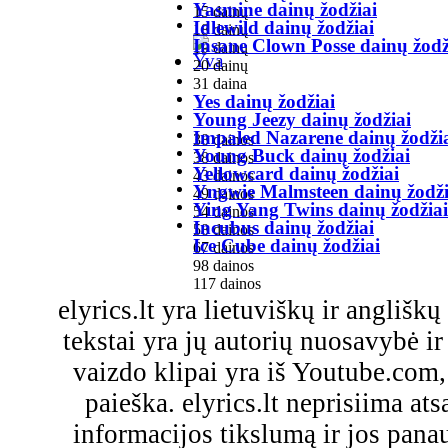
Yasmine dainų žodžiai
15 dainų
Idlewild dainų žodžiai
18 dainų
Insane Clown Posse dainų žodž
19 dainų
20 dainų
31 daina
Yes dainų žodžiai
Young Jeezy dainų žodžiai
Impaled Nazarene dainų žodži
38 dainos
Young Buck dainų žodžiai
38 dainos
Yellowcard dainų žodžiai
43 dainos
Yngwie Malmsteen dainų žodži
49 dainos
Ying Yang Twins dainų žodžiai
54 dainos
Incubus dainų žodžiai
58 dainos
Ice Cube dainų žodžiai
67 dainos
98 dainos
117 dainos
elyrics.lt yra lietuviškų ir anglišk
tekstai yra jų autorių nuosavybė ir 
vaizdo klipai yra iš Youtube.com
paieška. elyrics.lt neprisiima a
informacijos tikslumą ir jos pa