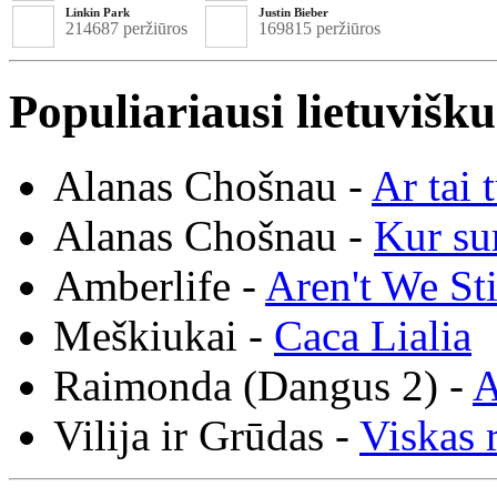
Linkin Park
Justin Bieber
214687 peržiūros
169815 peržiūros
Populiariausi lietuvišk
Alanas Chošnau -
Ar tai 
Alanas Chošnau -
Kur su
Amberlife -
Aren't We St
Meškiukai -
Caca Lialia
Raimonda (Dangus 2) -
A
Vilija ir Grūdas -
Viskas r