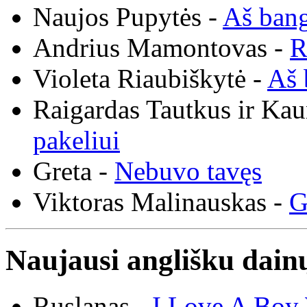
Naujos Pupytės -
Aš ban
Andrius Mamontovas -
R
Violeta Riaubiškytė -
Aš 
Raigardas Tautkus ir Ka
pakeliui
Greta -
Nebuvo tavęs
Viktoras Malinauskas -
G
Naujausi anglišku dainų
Ruslanas -
I Love A Boy 