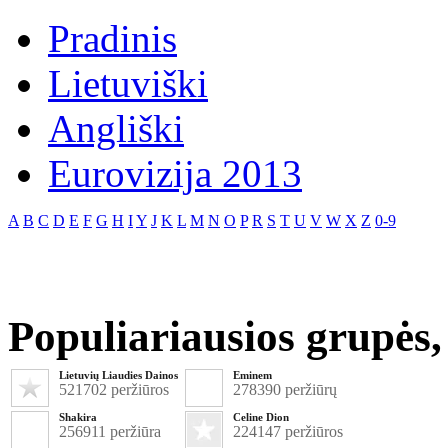
Pradinis
Lietuviški
Angliški
Eurovizija 2013
A
B
C
D
E
F
G
H
I
Y
J
K
L
M
N
O
P
R
S
T
U
V
W
X
Z
0-9
Populiariausios grupės, 
Lietuvių Liaudies Dainos
Eminem
521702 peržiūros
278390 peržiūrų
Shakira
Celine Dion
256911 peržiūra
224147 peržiūros