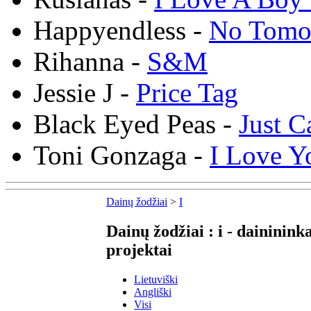
Happyendless -
No Tomo
Rihanna -
S&M
Jessie J -
Price Tag
Black Eyed Peas -
Just C
Toni Gonzaga -
I Love Y
Dainų žodžiai
>
I
Dainų žodžiai : i - dainininka
projektai
Lietuviški
Angliški
Visi