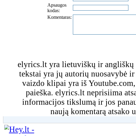
Apsaugos
kodas:
Komentaras:
elyrics.lt yra lietuviškų ir anglišk
tekstai yra jų autorių nuosavybė ir 
vaizdo klipai yra iš Youtube.com
paieška. elyrics.lt neprisiima a
informacijos tikslumą ir jos pa
naują komentarą atsako u