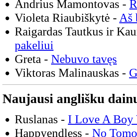
Andrius Mamontovas -
R
Violeta Riaubiškytė -
Aš 
Raigardas Tautkus ir Ka
pakeliui
Greta -
Nebuvo tavęs
Viktoras Malinauskas -
G
Naujausi anglišku dainų
Ruslanas -
I Love A Boy 
Happyendless -
No Tomo