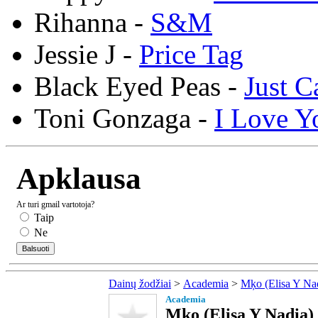
Rihanna -
S&M
Jessie J -
Price Tag
Black Eyed Peas -
Just C
Toni Gonzaga -
I Love Y
Apklausa
Ar turi gmail vartotoja?
Taip
Ne
Dainų žodžiai
>
Academia
>
Mķo (Elisa Y Na
Academia
Mķo (Elisa Y Nadia) 