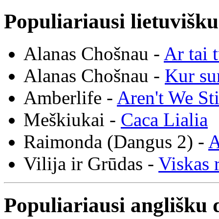
Populiariausi lietuvišk
Alanas Chošnau -
Ar tai 
Alanas Chošnau -
Kur su
Amberlife -
Aren't We St
Meškiukai -
Caca Lialia
Raimonda (Dangus 2) -
A
Vilija ir Grūdas -
Viskas r
Populiariausi anglišku 