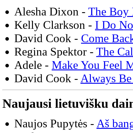
Alesha Dixon -
The Boy 
Kelly Clarkson -
I Do N
David Cook -
Come Bac
Regina Spektor -
The Cal
Adele -
Make You Feel 
David Cook -
Always Be
Naujausi lietuvišku dai
Naujos Pupytės -
Aš ban