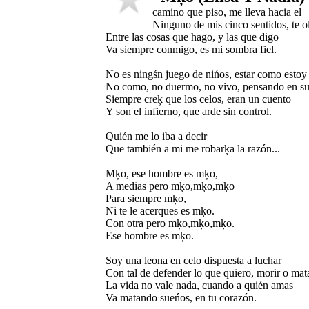
camino que piso, me lleva hacia el
Ninguno de mis cinco sentidos, te o
Entre las cosas que hago, y las que digo
Va siempre conmigo, es mi sombra fiel.
No es ningśn juego de nińos, estar como estoy
No como, no duermo, no vivo, pensando en s
Siempre creķ que los celos, eran un cuento
Y son el infierno, que arde sin control.
Quién me lo iba a decir
Que también a mi me robarķa la razón...
Mķo, ese hombre es mķo,
A medias pero mķo,mķo,mķo
Para siempre mķo,
Ni te le acerques es mķo.
Con otra pero mķo,mķo,mķo.
Ese hombre es mķo.
Soy una leona en celo dispuesta a luchar
Con tal de defender lo que quiero, morir o mat
La vida no vale nada, cuando a quién amas
Va matando sueńos, en tu corazón.