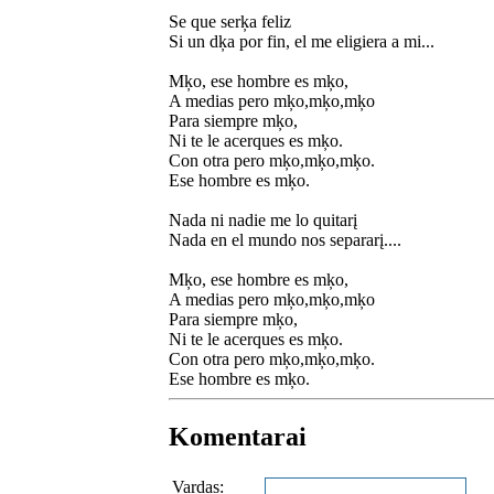
Se que serķa feliz
Si un dķa por fin, el me eligiera a mi...
Mķo, ese hombre es mķo,
A medias pero mķo,mķo,mķo
Para siempre mķo,
Ni te le acerques es mķo.
Con otra pero mķo,mķo,mķo.
Ese hombre es mķo.
Nada ni nadie me lo quitarį
Nada en el mundo nos separarį....
Mķo, ese hombre es mķo,
A medias pero mķo,mķo,mķo
Para siempre mķo,
Ni te le acerques es mķo.
Con otra pero mķo,mķo,mķo.
Ese hombre es mķo.
Komentarai
Vardas: