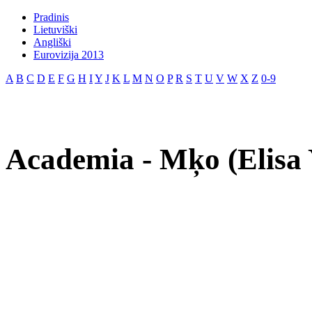
Pradinis
Lietuviški
Angliški
Eurovizija 2013
A
B
C
D
E
F
G
H
I
Y
J
K
L
M
N
O
P
R
S
T
U
V
W
X
Z
0-9
Academia - Mķo (Elisa 