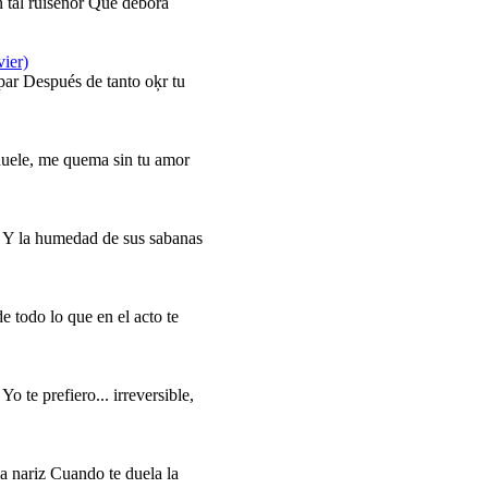
 tal ruiseńor Que debora
ier)
par Después de tanto oķr tu
duele, me quema sin tu amor
 Y la humedad de sus sabanas
 todo lo que en el acto te
Yo te prefiero... irreversible,
a nariz Cuando te duela la