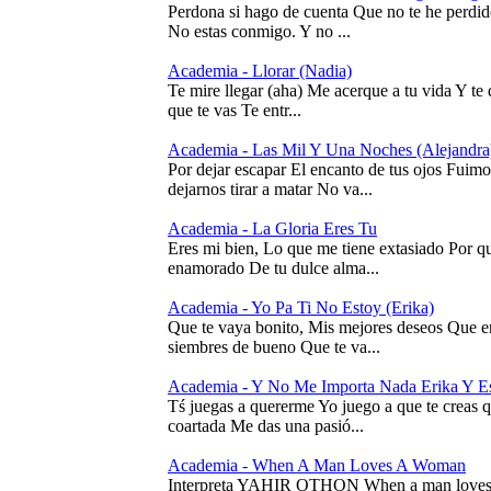
Perdona si hago de cuenta Que no te he perdi
No estas conmigo. Y no ...
Academia - Llorar (Nadia)
Te mire llegar (aha) Me acerque a tu vida Y te 
que te vas Te entr...
Academia - Las Mil Y Una Noches (Alejandra
Por dejar escapar El encanto de tus ojos Fuimo
dejarnos tirar a matar No va...
Academia - La Gloria Eres Tu
Eres mi bien, Lo que me tiene extasiado Por qu
enamorado De tu dulce alma...
Academia - Yo Pa Ti No Estoy (Erika)
Que te vaya bonito, Mis mejores deseos Que en
siembres de bueno Que te va...
Academia - Y No Me Importa Nada Erika Y Es
Tś juegas a quererme Yo juego a que te creas 
coartada Me das una pasió...
Academia - When A Man Loves A Woman
Interpreta YAHIR OTHON When a man loves 