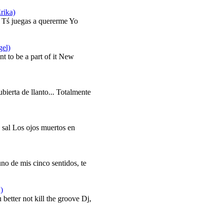
rika)
a Tś juegas a quererme Yo
el)
nt to be a part of it New
ierta de llanto... Totalmente
y sal Los ojos muertos en
no de mis cinco sentidos, te
)
 better not kill the groove Dj,