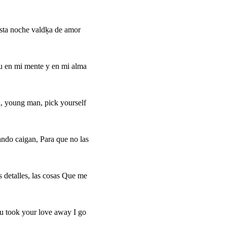
esta noche valdķa de amor
tu en mi mente y en mi alma
d, young man, pick yourself
ando caigan, Para que no las
 detalles, las cosas Que me
ou took your love away I go