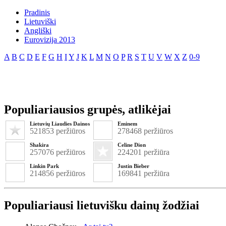
Pradinis
Lietuviški
Angliški
Eurovizija 2013
A
B
C
D
E
F
G
H
I
Y
J
K
L
M
N
O
P
R
S
T
U
V
W
X
Z
0-9
Populiariausios grupės, atlikėjai
Lietuvių Liaudies Dainos
Eminem
521853 peržiūros
278468 peržiūros
Shakira
Celine Dion
257076 peržiūros
224201 peržiūra
Linkin Park
Justin Bieber
214856 peržiūros
169841 peržiūra
Populiariausi lietuvišku dainų žodžiai