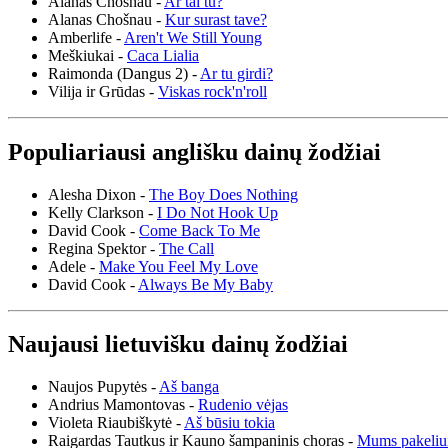
Alanas Chošnau -
Ar tai tu?
Alanas Chošnau -
Kur surast tave?
Amberlife -
Aren't We Still Young
Meškiukai -
Caca Lialia
Raimonda (Dangus 2) -
Ar tu girdi?
Vilija ir Grūdas -
Viskas rock'n'roll
Populiariausi anglišku dainų žodžiai
Alesha Dixon -
The Boy Does Nothing
Kelly Clarkson -
I Do Not Hook Up
David Cook -
Come Back To Me
Regina Spektor -
The Call
Adele -
Make You Feel My Love
David Cook -
Always Be My Baby
Naujausi lietuvišku dainų žodžiai
Naujos Pupytės -
Aš banga
Andrius Mamontovas -
Rudenio vėjas
Violeta Riaubiškytė -
Aš būsiu tokia
Raigardas Tautkus ir Kauno šampaninis choras -
Mums pakeliu