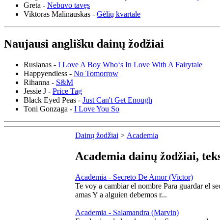
Greta -
Nebuvo tavęs
Viktoras Malinauskas -
Gėlių kvartale
Naujausi anglišku dainų žodžiai
Ruslanas -
I Love A Boy Who‘s In Love With A Fairytale
Happyendless -
No Tomorrow
Rihanna -
S&M
Jessie J -
Price Tag
Black Eyed Peas -
Just Can't Get Enough
Toni Gonzaga -
I Love You So
Dainų žodžiai
>
Academia
Academia dainų žodžiai, teks
Academia - Secreto De Amor (Victor)
Te voy a cambiar el nombre Para guardar el se
amas Y a alguien debemos r...
Academia - Salamandra (Marvin)