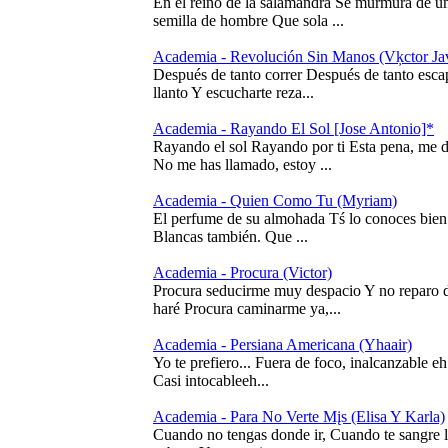
En el reino de la salamandra Se murmura de un
semilla de hombre Que sola ...
Academia - Revolución Sin Manos (Vķctor Jav
Después de tanto correr Después de tanto esca
llanto Y escucharte reza...
Academia - Rayando El Sol [Jose Antonio]*
Rayando el sol Rayando por ti Esta pena, me 
No me has llamado, estoy ...
Academia - Quien Como Tu (Myriam)
El perfume de su almohada Tś lo conoces bien
Blancas también. Que ...
Academia - Procura (Victor)
Procura seducirme muy despacio Y no reparo de
haré Procura caminarme ya,...
Academia - Persiana Americana (Yhaair)
Yo te prefiero... Fuera de foco, inalcanzable eh 
Casi intocableeh...
Academia - Para No Verte Mįs (Elisa Y Karla)
Cuando no tengas donde ir, Cuando te sangre l