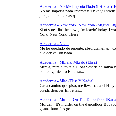
Academia - No Me Importa Nada (Estrella Y E
No me importa nada Interpreta:Erika y Estrell
juego a que te creas q...
Academia - New York, New York (Miguel Ang
Start spreadin' the news, i'm leavin' today. I wa
York, New York. These...
Academia - Nadia
Me he quedado de repente, absolutamente... Cub
a la deriva, sin nada ...
Academia - Mķrala, Mķralo (Elisa)
Mirala, mirala, mirala Diosa vestida de saliva 
blanco gimiendo En el su...
Academia - Mķo (Elisa Y Nadia)
Cada camino que piso, me lleva hacia el Ningu
olvida despues Entre las...
Academia - Murder On The Dancefloor (Karla
Murder... It's murder on the dancefloor But you
gonna burn this go...