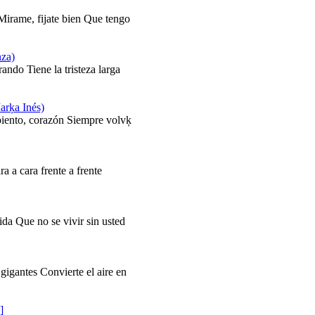
 Mirame, fijate bien Que tengo
nza)
ando Tiene la tristeza larga
arķa Inés)
iento, corazón Siempre volvķ
 a cara frente a frente
da Que no se vivir sin usted
antes Convierte el aire en
]