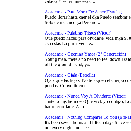
cabeza Y se termine esa c...
Academia - Para Morir De Amor(Estrella)
Puedo llorar hasta caer el dķa Puedo sembrar 
Sólo de melancolķa Pero no...
Academia - Palabras Tristes (Victor)
Que puedo hacer, para olvidarte, vida mķa Si 
aśn estas La primavera, e...
Academia - Opening Ymca (2° Generación)
Young man, there's no need to feel down I sai
off the ground I said, yo...
Academia - Ojala (Estrella)
Ojala que las hojas, No te toquen el cuerpo cu
puedas, Convertir en c...
Academia - Nunca Voy A Olvidarte (Victor)
Junte lo mįs hermoso Que vivķ yo contigo, Los
harįn recordarte. Aho...
Academia - Nothing Compares To You (Erika)
It's been seven hours and fifteen days Since y
out every night and slee...