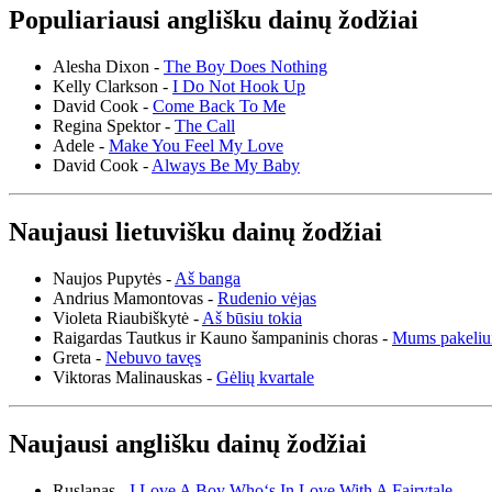
Populiariausi anglišku dainų žodžiai
Alesha Dixon -
The Boy Does Nothing
Kelly Clarkson -
I Do Not Hook Up
David Cook -
Come Back To Me
Regina Spektor -
The Call
Adele -
Make You Feel My Love
David Cook -
Always Be My Baby
Naujausi lietuvišku dainų žodžiai
Naujos Pupytės -
Aš banga
Andrius Mamontovas -
Rudenio vėjas
Violeta Riaubiškytė -
Aš būsiu tokia
Raigardas Tautkus ir Kauno šampaninis choras -
Mums pakeliu
Greta -
Nebuvo tavęs
Viktoras Malinauskas -
Gėlių kvartale
Naujausi anglišku dainų žodžiai
Ruslanas -
I Love A Boy Who‘s In Love With A Fairytale