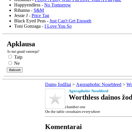
Happyendless -
No Tomorrow
Rihanna -
S&M
Jessie J -
Price Tag
Black Eyed Peas -
Just Can't Get Enough
Toni Gonzaga -
I Love You So
Apklausa
Ar turi gmail vartotoja?
Taip
Ne
Dainų žodžiai
>
Agoraphobic Nosebleed
>
Wo
Agoraphobic Nosebleed
Worthless dainos žod
chamber one
On the table crosshairs everywhere
Komentarai