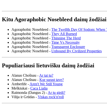
Kitu Agoraphobic Nosebleed dainų žodžiai
Agoraphobic Nosebleed -
The Twelfth Day Of Sodom: When T
Agoraphobic Nosebleed -
They All Burned
Agoraphobic Nosebleed -
Thinning The Herd
Agoraphobic Nosebleed -
Time Vs Necessity
Agoraphobic Nosebleed -
Transparent Enclosure
Agoraphobic Nosebleed -
Unbound By Civilized Properties
Populiariausi lietuvišku dainų žodžiai
Alanas Chošnau -
Ar tai tu?
Alanas Chošnau -
Kur surast tave?
Amberlife -
Aren't We Still Young
Meškiukai -
Caca Lialia
Raimonda (Dangus 2) -
Ar tu girdi?
Vilija ir Grūdas -
Viskas rock'n'roll