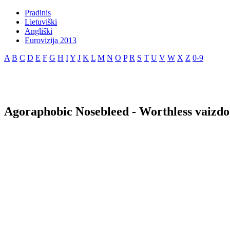
Pradinis
Lietuviški
Angliški
Eurovizija 2013
A
B
C
D
E
F
G
H
I
Y
J
K
L
M
N
O
P
R
S
T
U
V
W
X
Z
0-9
Agoraphobic Nosebleed - Worthless vaizdo