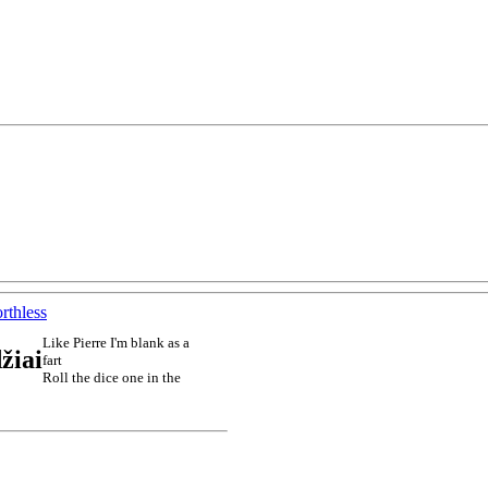
rthless
Like Pierre I'm blank as a
žiai
fart
Roll the dice one in the