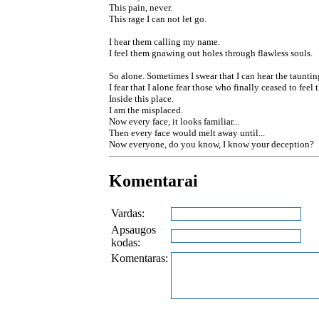
This pain, never.
This rage I can not let go.
I hear them calling my name.
I feel them gnawing out holes through flawless souls.
So alone. Sometimes I swear that I can hear the tauntin
I fear that I alone fear those who finally ceased to feel 
Inside this place.
I am the misplaced.
Now every face, it looks familiar...
Then every face would melt away until...
Now everyone, do you know, I know your deception?
Komentarai
Vardas:
Apsaugos
kodas:
Komentaras: