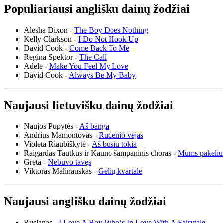
Populiariausi anglišku dainų žodžiai
Alesha Dixon -
The Boy Does Nothing
Kelly Clarkson -
I Do Not Hook Up
David Cook -
Come Back To Me
Regina Spektor -
The Call
Adele -
Make You Feel My Love
David Cook -
Always Be My Baby
Naujausi lietuvišku dainų žodžiai
Naujos Pupytės -
Aš banga
Andrius Mamontovas -
Rudenio vėjas
Violeta Riaubiškytė -
Aš būsiu tokia
Raigardas Tautkus ir Kauno šampaninis choras -
Mums pakeliu
Greta -
Nebuvo tavęs
Viktoras Malinauskas -
Gėlių kvartale
Naujausi anglišku dainų žodžiai
Ruslanas -
I Love A Boy Who‘s In Love With A Fairytale