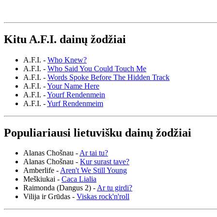
Kitu A.F.I. dainų žodžiai
A.F.I. -
Who Knew?
A.F.I. -
Who Said You Could Touch Me
A.F.I. -
Words Spoke Before The Hidden Track
A.F.I. -
Your Name Here
A.F.I. -
Yourf Rendenmein
A.F.I. -
Yurf Rendenmeim
Populiariausi lietuvišku dainų žodžiai
Alanas Chošnau -
Ar tai tu?
Alanas Chošnau -
Kur surast tave?
Amberlife -
Aren't We Still Young
Meškiukai -
Caca Lialia
Raimonda (Dangus 2) -
Ar tu girdi?
Vilija ir Grūdas -
Viskas rock'n'roll