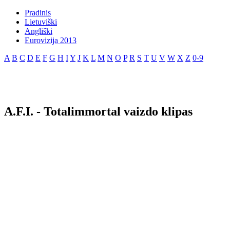
Pradinis
Lietuviški
Angliški
Eurovizija 2013
A
B
C
D
E
F
G
H
I
Y
J
K
L
M
N
O
P
R
S
T
U
V
W
X
Z
0-9
A.F.I. - Totalimmortal vaizdo klipas