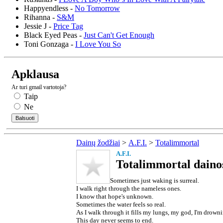
Happyendless -
No Tomorrow
Rihanna -
S&M
Jessie J -
Price Tag
Black Eyed Peas -
Just Can't Get Enough
Toni Gonzaga -
I Love You So
Apklausa
Ar turi gmail vartotoja?
Taip
Ne
Dainų žodžiai
>
A.F.I.
>
Totalimmortal
A.F.I.
Totalimmortal dainos
Sometimes just waking is surreal.
I walk right through the nameless ones.
I know that hope's unknown.
Sometimes the water feels so real.
As I walk through it fills my lungs, my god, I'm drowni
This day never seems to end.