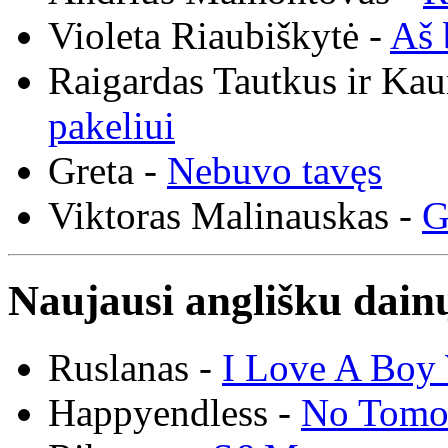
Violeta Riaubiškytė -
Aš 
Raigardas Tautkus ir Ka
pakeliui
Greta -
Nebuvo tavęs
Viktoras Malinauskas -
G
Naujausi anglišku dainų
Ruslanas -
I Love A Boy 
Happyendless -
No Tomo