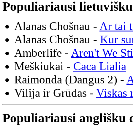
Populiariausi lietuvišk
Alanas Chošnau -
Ar tai 
Alanas Chošnau -
Kur su
Amberlife -
Aren't We St
Meškiukai -
Caca Lialia
Raimonda (Dangus 2) -
A
Vilija ir Grūdas -
Viskas r
Populiariausi anglišku 