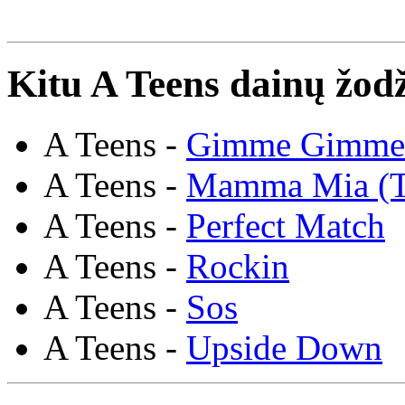
Kitu A Teens dainų žodž
A Teens -
Gimme Gimme
A Teens -
Mamma Mia (T
A Teens -
Perfect Match
A Teens -
Rockin
A Teens -
Sos
A Teens -
Upside Down