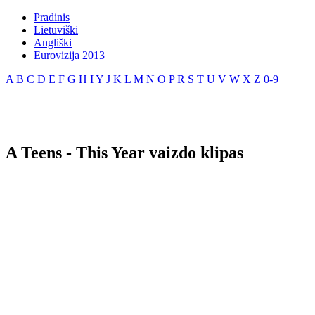
Pradinis
Lietuviški
Angliški
Eurovizija 2013
A
B
C
D
E
F
G
H
I
Y
J
K
L
M
N
O
P
R
S
T
U
V
W
X
Z
0-9
A Teens - This Year vaizdo klipas