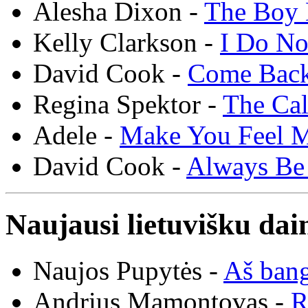
Alesha Dixon -
The Boy 
Kelly Clarkson -
I Do N
David Cook -
Come Bac
Regina Spektor -
The Cal
Adele -
Make You Feel 
David Cook -
Always Be
Naujausi lietuvišku dai
Naujos Pupytės -
Aš ban
Andrius Mamontovas -
R