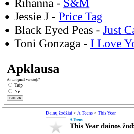
Rihanna -
S&M
Jessie J -
Price Tag
Black Eyed Peas -
Just C
Toni Gonzaga -
I Love Y
Apklausa
Ar turi gmail vartotoja?
Taip
Ne
Dainų žodžiai
>
A Teens
>
This Year
A Teens
This Year dainos žod