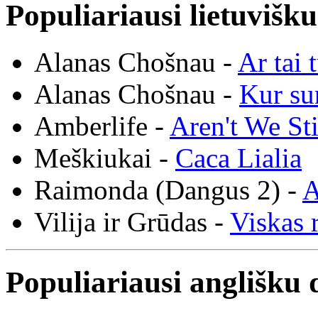
Populiariausi lietuvišk
Alanas Chošnau -
Ar tai 
Alanas Chošnau -
Kur su
Amberlife -
Aren't We St
Meškiukai -
Caca Lialia
Raimonda (Dangus 2) -
A
Vilija ir Grūdas -
Viskas r
Populiariausi anglišku 