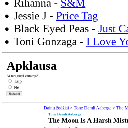
Rihanna -
S&M
Jessie J -
Price Tag
Black Eyed Peas -
Just C
Toni Gonzaga -
I Love Y
Apklausa
Ar turi gmail vartotoja?
Taip
Ne
Dainų žodžiai
>
Tone Damli Aaberge
>
The M
Tone Damli Aaberge
The Moon Is A Harsh Mistr