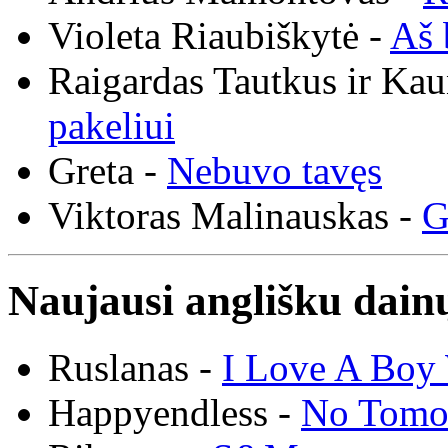
Violeta Riaubiškytė -
Aš 
Raigardas Tautkus ir Ka
pakeliui
Greta -
Nebuvo tavęs
Viktoras Malinauskas -
G
Naujausi anglišku dainų
Ruslanas -
I Love A Boy 
Happyendless -
No Tomo