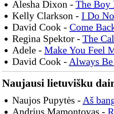
Alesha Dixon -
The Boy 
Kelly Clarkson -
I Do N
David Cook -
Come Bac
Regina Spektor -
The Cal
Adele -
Make You Feel 
David Cook -
Always Be
Naujausi lietuvišku dai
Naujos Pupytės -
Aš ban
Andrius Mamontovas -
R