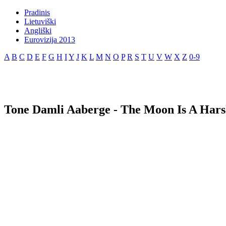
Pradinis
Lietuviški
Angliški
Eurovizija 2013
A
B
C
D
E
F
G
H
I
Y
J
K
L
M
N
O
P
R
S
T
U
V
W
X
Z
0-9
Tone Damli Aaberge - The Moon Is A Harsh