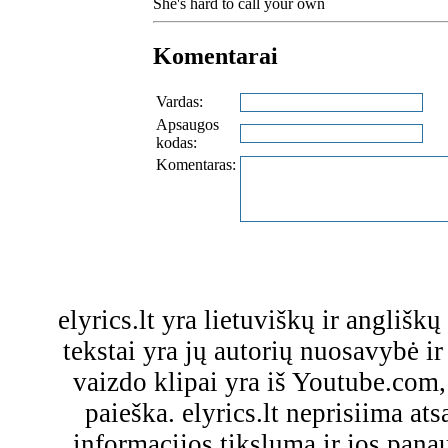
She's hard to call your own
Komentarai
Vardas:
Apsaugos
kodas:
Komentaras:
elyrics.lt yra lietuviškų ir anglišk
tekstai yra jų autorių nuosavybė ir 
vaizdo klipai yra iš Youtube.com
paieška. elyrics.lt neprisiima a
informacijos tikslumą ir jos pa