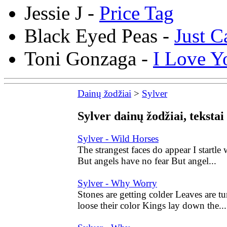
Jessie J -
Price Tag
Black Eyed Peas -
Just C
Toni Gonzaga -
I Love Y
Dainų žodžiai
>
Sylver
Sylver dainų žodžiai, tekstai
Sylver - Wild Horses
The strangest faces do appear I startl
But angels have no fear But angel...
Sylver - Why Worry
Stones are getting colder Leaves are t
loose their color Kings lay down the...