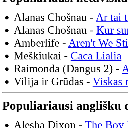
Alanas Chošnau -
Ar tai 
Alanas Chošnau -
Kur su
Amberlife -
Aren't We St
Meškiukai -
Caca Lialia
Raimonda (Dangus 2) -
A
Vilija ir Grūdas -
Viskas r
Populiariausi anglišku 
Alesha Dixon -
The Boy 