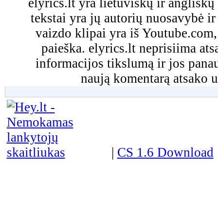
elyrics.lt yra lietuviškų ir anglišk
tekstai yra jų autorių nuosavybė ir 
vaizdo klipai yra iš Youtube.com
paieška. elyrics.lt neprisiima a
informacijos tikslumą ir jos pa
naują komentarą atsako u
|
CS 1.6 Download