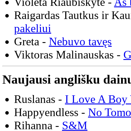
Violeta Riaubiškytė -
Aš 
Raigardas Tautkus ir Ka
pakeliui
Greta -
Nebuvo tavęs
Viktoras Malinauskas -
G
Naujausi anglišku dainų
Ruslanas -
I Love A Boy 
Happyendless -
No Tomo
Rihanna -
S&M