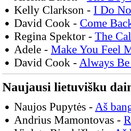
Kelly Clarkson -
I Do N
David Cook -
Come Bac
Regina Spektor -
The Cal
Adele -
Make You Feel 
David Cook -
Always Be
Naujausi lietuvišku dai
Naujos Pupytės -
Aš ban
Andrius Mamontovas -
R