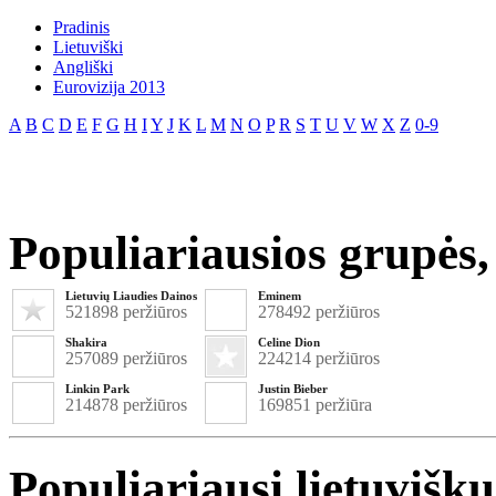
Pradinis
Lietuviški
Angliški
Eurovizija 2013
A
B
C
D
E
F
G
H
I
Y
J
K
L
M
N
O
P
R
S
T
U
V
W
X
Z
0-9
Populiariausios grupės, 
Lietuvių Liaudies Dainos
Eminem
521898 peržiūros
278492 peržiūros
Shakira
Celine Dion
257089 peržiūros
224214 peržiūros
Linkin Park
Justin Bieber
214878 peržiūros
169851 peržiūra
Populiariausi lietuvišk