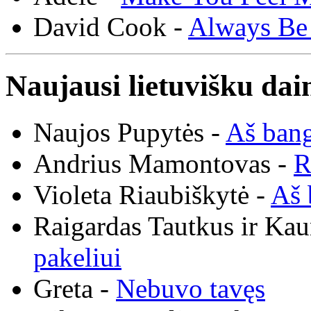
David Cook -
Always Be
Naujausi lietuvišku dai
Naujos Pupytės -
Aš ban
Andrius Mamontovas -
R
Violeta Riaubiškytė -
Aš 
Raigardas Tautkus ir Ka
pakeliui
Greta -
Nebuvo tavęs