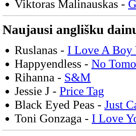
Viktoras Malinauskas -
G
Naujausi anglišku dainų
Ruslanas -
I Love A Boy 
Happyendless -
No Tomo
Rihanna -
S&M
Jessie J -
Price Tag
Black Eyed Peas -
Just C
Toni Gonzaga -
I Love Y