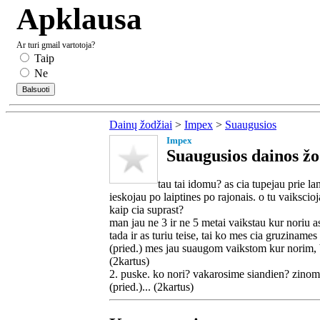
Apklausa
Ar turi gmail vartotoja?
Taip
Ne
Dainų žodžiai
>
Impex
>
Suaugusios
Impex
Suaugusios dainos žo
tau tai idomu? as cia tupejau prie l
ieskojau po laiptines po rajonais. o tu vaikscio
kaip cia suprast?
man jau ne 3 ir ne 5 metai vaikstau kur noriu as 
tada ir as turiu teise, tai ko mes cia gruzinames
(pried.) mes jau suaugom vaikstom kur norim, 
(2kartus)
2. puske. ko nori? vakarosime siandien? zinom
(pried.)... (2kartus)