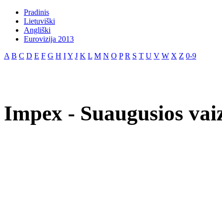
Pradinis
Lietuviški
Angliški
Eurovizija 2013
A
B
C
D
E
F
G
H
I
Y
J
K
L
M
N
O
P
R
S
T
U
V
W
X
Z
0-9
Impex - Suaugusios vai