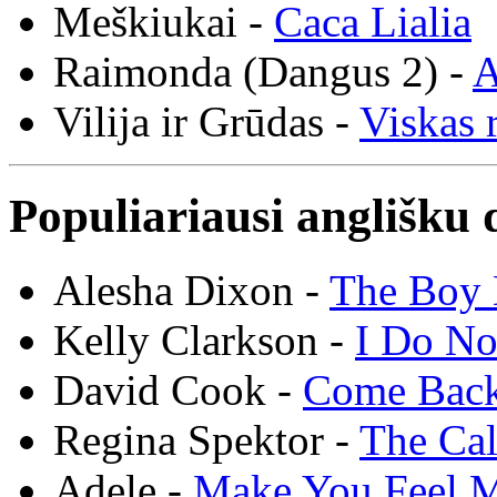
Meškiukai -
Caca Lialia
Raimonda (Dangus 2) -
A
Vilija ir Grūdas -
Viskas r
Populiariausi anglišku 
Alesha Dixon -
The Boy 
Kelly Clarkson -
I Do N
David Cook -
Come Bac
Regina Spektor -
The Cal
Adele -
Make You Feel 