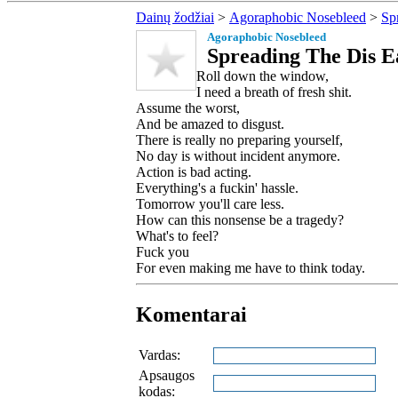
Dainų žodžiai
>
Agoraphobic Nosebleed
>
Sp
Agoraphobic Nosebleed
Spreading The Dis Ea
Roll down the window,
I need a breath of fresh shit.
Assume the worst,
And be amazed to disgust.
There is really no preparing yourself,
No day is without incident anymore.
Action is bad acting.
Everything's a fuckin' hassle.
Tomorrow you'll care less.
How can this nonsense be a tragedy?
What's to feel?
Fuck you
For even making me have to think today.
Komentarai
Vardas:
Apsaugos
kodas: