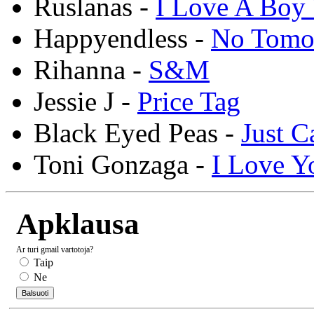
Ruslanas -
I Love A Boy 
Happyendless -
No Tomo
Rihanna -
S&M
Jessie J -
Price Tag
Black Eyed Peas -
Just C
Toni Gonzaga -
I Love Y
Apklausa
Ar turi gmail vartotoja?
Taip
Ne