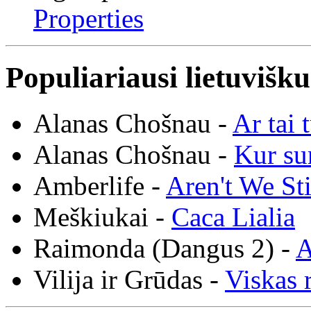
Properties
Populiariausi lietuvišk
Alanas Chošnau -
Ar tai 
Alanas Chošnau -
Kur su
Amberlife -
Aren't We St
Meškiukai -
Caca Lialia
Raimonda (Dangus 2) -
A
Vilija ir Grūdas -
Viskas r