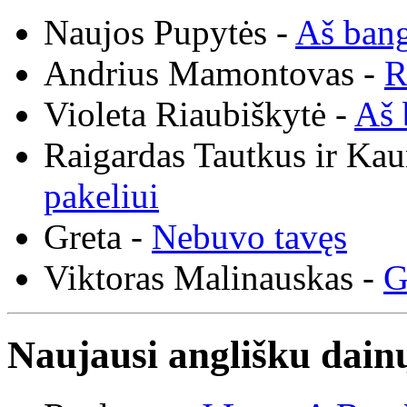
Naujos Pupytės -
Aš ban
Andrius Mamontovas -
R
Violeta Riaubiškytė -
Aš 
Raigardas Tautkus ir Ka
pakeliui
Greta -
Nebuvo tavęs
Viktoras Malinauskas -
G
Naujausi anglišku dainų