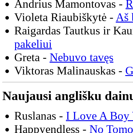
Andrius Mamontovas -
R
Violeta Riaubiškytė -
Aš 
Raigardas Tautkus ir Ka
pakeliui
Greta -
Nebuvo tavęs
Viktoras Malinauskas -
G
Naujausi anglišku dainų
Ruslanas -
I Love A Boy 
Happyendless -
No Tomo