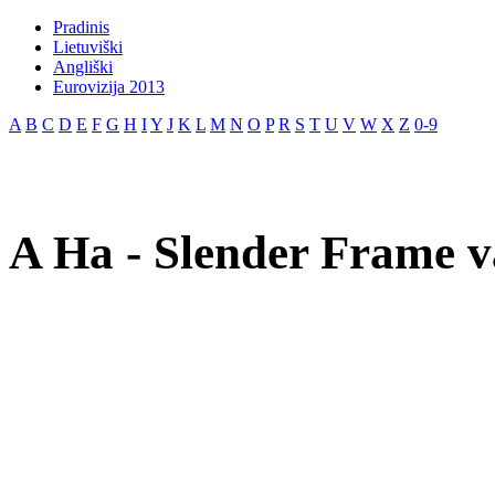
Pradinis
Lietuviški
Angliški
Eurovizija 2013
A
B
C
D
E
F
G
H
I
Y
J
K
L
M
N
O
P
R
S
T
U
V
W
X
Z
0-9
A Ha - Slender Frame v