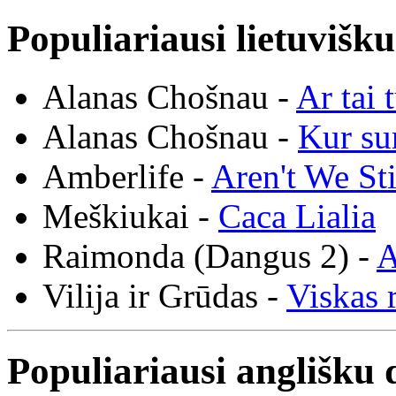
Populiariausi lietuvišk
Alanas Chošnau -
Ar tai 
Alanas Chošnau -
Kur su
Amberlife -
Aren't We St
Meškiukai -
Caca Lialia
Raimonda (Dangus 2) -
A
Vilija ir Grūdas -
Viskas r
Populiariausi anglišku 