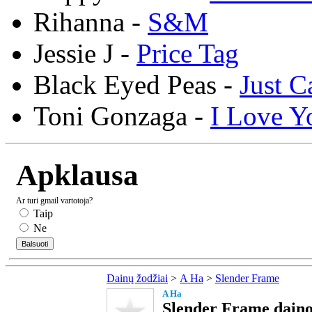
Rihanna -
S&M
Jessie J -
Price Tag
Black Eyed Peas -
Just C
Toni Gonzaga -
I Love Y
Apklausa
Ar turi gmail vartotoja?
Taip
Ne
Dainų žodžiai
>
A Ha
>
Slender Frame
A Ha
Slender Frame daino