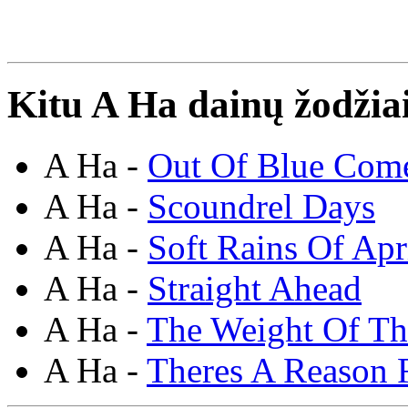
Kitu A Ha dainų žodžia
A Ha -
Out Of Blue Com
A Ha -
Scoundrel Days
A Ha -
Soft Rains Of Apr
A Ha -
Straight Ahead
A Ha -
The Weight Of T
A Ha -
Theres A Reason F