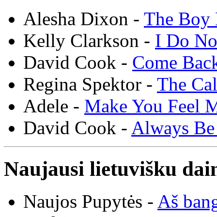
Alesha Dixon -
The Boy 
Kelly Clarkson -
I Do N
David Cook -
Come Bac
Regina Spektor -
The Cal
Adele -
Make You Feel 
David Cook -
Always Be
Naujausi lietuvišku dai
Naujos Pupytės -
Aš ban