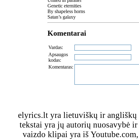
United in parallel
Genetic eternities
By shapeless horns
Satan’s galaxy
Komentarai
Vardas:
Apsaugos
kodas:
Komentaras:
elyrics.lt yra lietuviškų ir anglišk
tekstai yra jų autorių nuosavybė ir 
vaizdo klipai yra iš Youtube.com