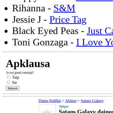
Rihanna -
S&M
Jessie J -
Price Tag
Black Eyed Peas -
Just C
Toni Gonzaga -
I Love Y
Apklausa
Ar turi gmail vartotoja?
Taip
Ne
Dainų žodžiai
>
Abigor
>
Satans Galaxy
Abigor
Satans Galaxy dainos