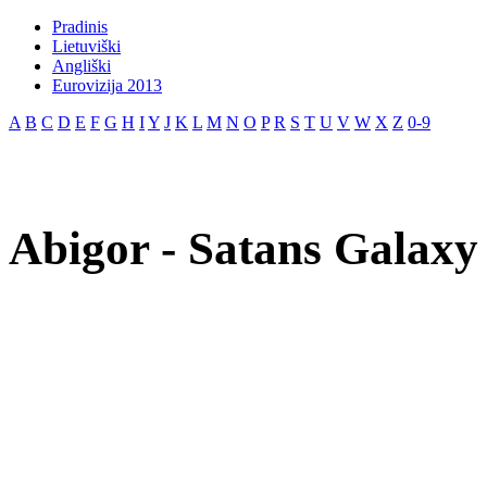
Pradinis
Lietuviški
Angliški
Eurovizija 2013
A
B
C
D
E
F
G
H
I
Y
J
K
L
M
N
O
P
R
S
T
U
V
W
X
Z
0-9
Abigor - Satans Galaxy 