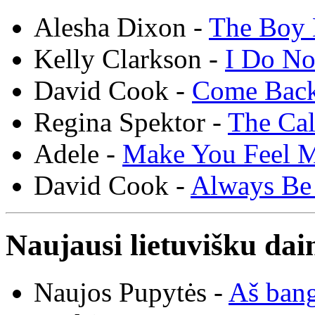
Alesha Dixon -
The Boy 
Kelly Clarkson -
I Do N
David Cook -
Come Bac
Regina Spektor -
The Cal
Adele -
Make You Feel 
David Cook -
Always Be
Naujausi lietuvišku dai
Naujos Pupytės -
Aš ban