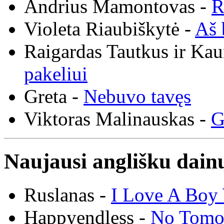
Andrius Mamontovas -
R
Violeta Riaubiškytė -
Aš 
Raigardas Tautkus ir Ka
pakeliui
Greta -
Nebuvo tavęs
Viktoras Malinauskas -
G
Naujausi anglišku dainų
Ruslanas -
I Love A Boy 
Happyendless -
No Tomo