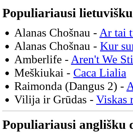
Populiariausi lietuvišk
Alanas Chošnau -
Ar tai 
Alanas Chošnau -
Kur su
Amberlife -
Aren't We St
Meškiukai -
Caca Lialia
Raimonda (Dangus 2) -
A
Vilija ir Grūdas -
Viskas r
Populiariausi anglišku 