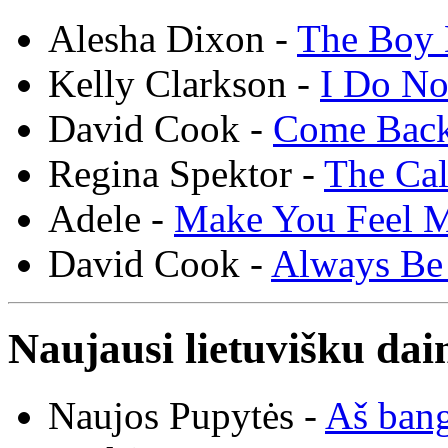
Alesha Dixon -
The Boy 
Kelly Clarkson -
I Do N
David Cook -
Come Bac
Regina Spektor -
The Cal
Adele -
Make You Feel 
David Cook -
Always Be
Naujausi lietuvišku dai
Naujos Pupytės -
Aš ban