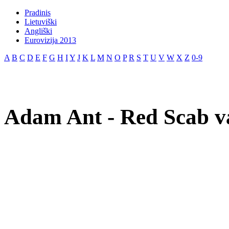
Pradinis
Lietuviški
Angliški
Eurovizija 2013
A
B
C
D
E
F
G
H
I
Y
J
K
L
M
N
O
P
R
S
T
U
V
W
X
Z
0-9
Adam Ant - Red Scab va