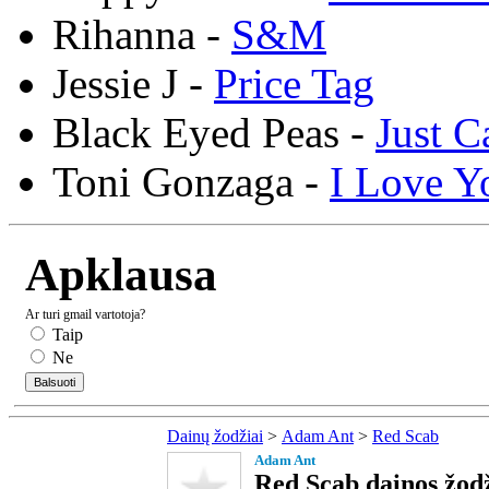
Rihanna -
S&M
Jessie J -
Price Tag
Black Eyed Peas -
Just C
Toni Gonzaga -
I Love Y
Apklausa
Ar turi gmail vartotoja?
Taip
Ne
Dainų žodžiai
>
Adam Ant
>
Red Scab
Adam Ant
Red Scab dainos žodž