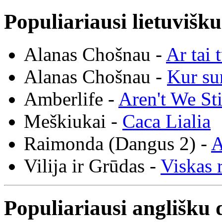
Populiariausi lietuvišk
Alanas Chošnau -
Ar tai 
Alanas Chošnau -
Kur su
Amberlife -
Aren't We St
Meškiukai -
Caca Lialia
Raimonda (Dangus 2) -
A
Vilija ir Grūdas -
Viskas r
Populiariausi anglišku 