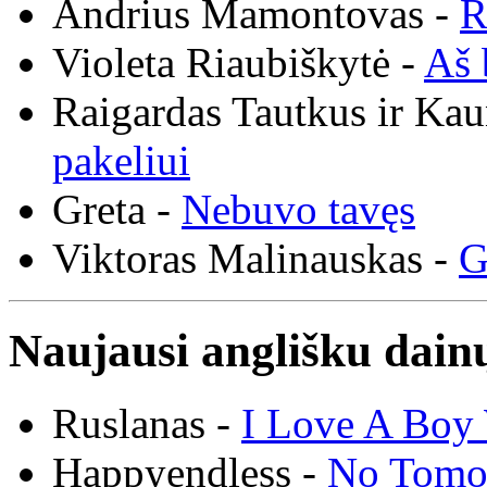
Andrius Mamontovas -
R
Violeta Riaubiškytė -
Aš 
Raigardas Tautkus ir Ka
pakeliui
Greta -
Nebuvo tavęs
Viktoras Malinauskas -
G
Naujausi anglišku dainų
Ruslanas -
I Love A Boy 
Happyendless -
No Tomo