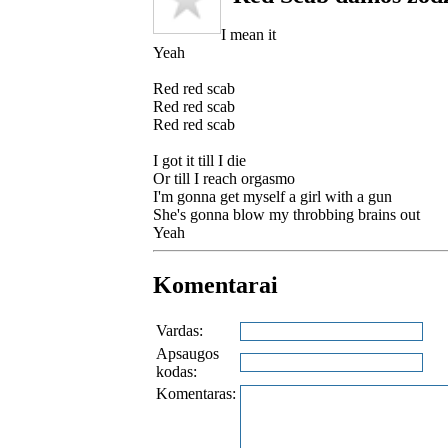
I mean it
Yeah
Red red scab
Red red scab
Red red scab
I got it till I die
Or till I reach orgasmo
I'm gonna get myself a girl with a gun
She's gonna blow my throbbing brains out
Yeah
Komentarai
Vardas:
Apsaugos
kodas:
Komentaras: