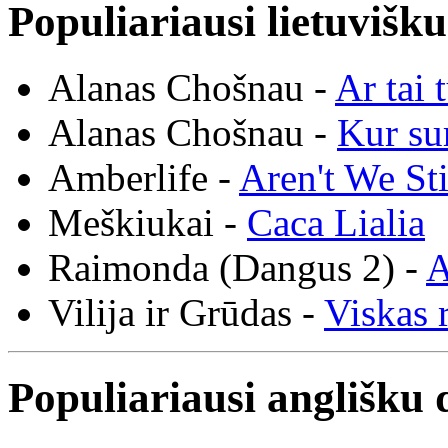
Populiariausi lietuvišk
Alanas Chošnau -
Ar tai 
Alanas Chošnau -
Kur su
Amberlife -
Aren't We St
Meškiukai -
Caca Lialia
Raimonda (Dangus 2) -
A
Vilija ir Grūdas -
Viskas r
Populiariausi anglišku 