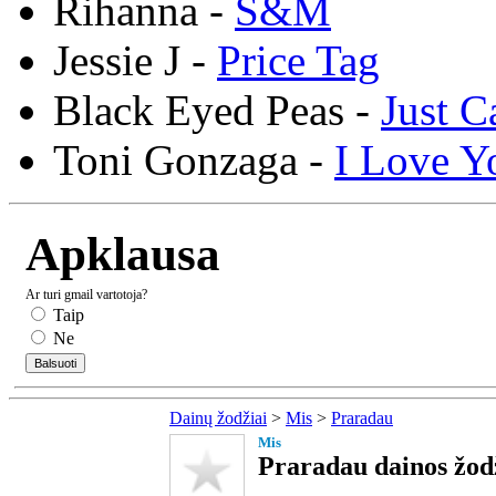
Rihanna -
S&M
Jessie J -
Price Tag
Black Eyed Peas -
Just C
Toni Gonzaga -
I Love Y
Apklausa
Ar turi gmail vartotoja?
Taip
Ne
Dainų žodžiai
>
Mis
>
Praradau
Mis
Praradau dainos žod