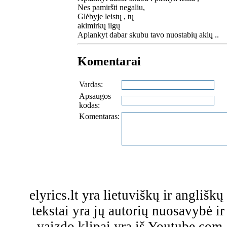
Nes pamiršti negaliu,
Glėbyje leistų , tų
akimirkų ilgų
Aplankyt dabar skubu tavo nuostabių akių ..
Komentarai
Vardas:
Apsaugos
kodas:
Komentaras:
elyrics.lt yra lietuviškų ir anglišk
tekstai yra jų autorių nuosavybė ir 
vaizdo klipai yra iš Youtube.com