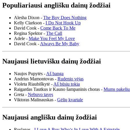
Populiariausi anglišku dainų žodžiai
Alesha Dixon -
The Boy Does Nothing
Kelly Clarkson -
I Do Not Hook Up
David Cook -
Come Back To Me
Regina Spektor -
The Call
Adele -
Make You Feel My Love
David Cook -
Always Be My Baby
Naujausi lietuvišku dainų žodžiai
Naujos Pupytės -
Aš banga
Andrius Mamontovas -
Rudenio vėjas
Violeta Riaubiškytė -
Aš būsiu tokia
Raigardas Tautkus ir Kauno šampaninis choras -
Mums pakeliu
Greta -
Nebuvo tavęs
Viktoras Malinauskas -
Gėlių kvartale
Naujausi anglišku dainų žodžiai
Ruslanas -
I Love A Boy Who‘s In Love With A Fairytale