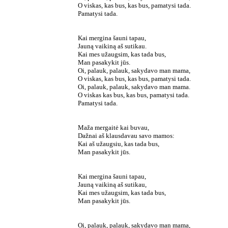
O viskas, kas bus, kas bus, pamatysi tada.
Pamatysi tada.
Kai mergina šauni tapau,
Jauną vaikiną aš sutikau.
Kai mes užaugsim, kas tada bus,
Man pasakykit jūs.
Oi, palauk, palauk, sakydavo man mama,
O viskas, kas bus, kas bus, pamatysi tada.
Oi, palauk, palauk, sakydavo man mama.
O viskas kas bus, kas bus, pamatysi tada.
Pamatysi tada.
Maža mergaitė kai buvau,
Dažnai aš klausdavau savo mamos:
Kai aš užaugsiu, kas tada bus,
Man pasakykit jūs.
Kai mergina šauni tapau,
Jauną vaikiną aš sutikau,
Kai mes užaugsim, kas tada bus,
Man pasakykit jūs.
Oi, palauk, palauk, sakydavo man mama,