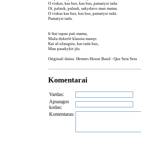
O viskas, kas bus, kas bus, pamatysi tada.
Oi, palauk, palauk, sakydavo man mama.
O viskas kas bus, kas bus, pamatysi tada.
Pamatysi tada.
Ir štai tapau pati mama,
Maža dukrelė klausia manęs:
Kai aš užaugsiu, kas tada bus,
Man pasakykit jūs.
Originali daina: Hermes House Band - Que Sera Sera
Komentarai
Vardas:
Apsaugos
kodas:
Komentaras: