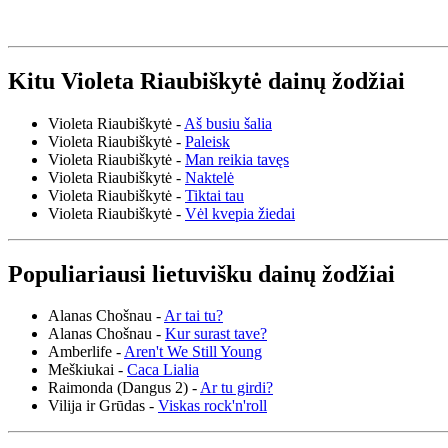
Kitu Violeta Riaubiškytė dainų žodžiai
Violeta Riaubiškytė -
Aš busiu šalia
Violeta Riaubiškytė -
Paleisk
Violeta Riaubiškytė -
Man reikia tavęs
Violeta Riaubiškytė -
Naktelė
Violeta Riaubiškytė -
Tiktai tau
Violeta Riaubiškytė -
Vėl kvepia žiedai
Populiariausi lietuvišku dainų žodžiai
Alanas Chošnau -
Ar tai tu?
Alanas Chošnau -
Kur surast tave?
Amberlife -
Aren't We Still Young
Meškiukai -
Caca Lialia
Raimonda (Dangus 2) -
Ar tu girdi?
Vilija ir Grūdas -
Viskas rock'n'roll