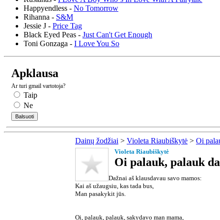
Happyendless -
No Tomorrow
Rihanna -
S&M
Jessie J -
Price Tag
Black Eyed Peas -
Just Can't Get Enough
Toni Gonzaga -
I Love You So
Apklausa
Ar turi gmail vartotoja?
Taip
Ne
Dainų žodžiai
>
Violeta Riaubiškytė
>
Oi pala
Violeta Riaubiškytė
Oi palauk, palauk da
Dažnai aš klausdavau savo mamos:
Kai aš užaugsiu, kas tada bus,
Man pasakykit jūs.
Oi, palauk, palauk, sakydavo man mama,