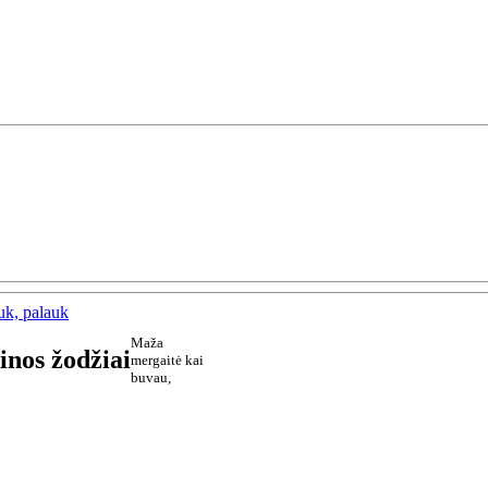
uk, palauk
Maža
inos žodžiai
mergaitė kai
buvau,