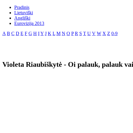
Pradinis
Lietuviški
Angliški
Eurovizija 2013
A
B
C
D
E
F
G
H
I
Y
J
K
L
M
N
O
P
R
S
T
U
V
W
X
Z
0-9
Violeta Riaubiškytė - Oi palauk, palauk va