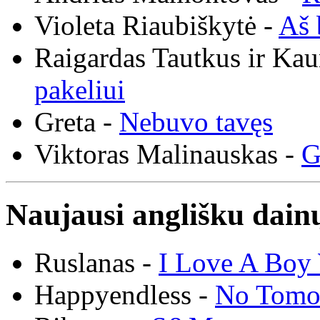
Violeta Riaubiškytė -
Aš 
Raigardas Tautkus ir Ka
pakeliui
Greta -
Nebuvo tavęs
Viktoras Malinauskas -
G
Naujausi anglišku dainų
Ruslanas -
I Love A Boy 
Happyendless -
No Tomo