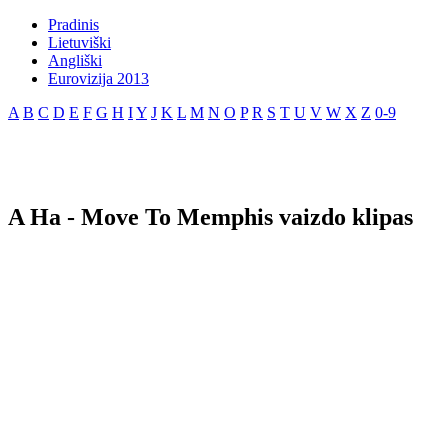
Pradinis
Lietuviški
Angliški
Eurovizija 2013
A
B
C
D
E
F
G
H
I
Y
J
K
L
M
N
O
P
R
S
T
U
V
W
X
Z
0-9
A Ha - Move To Memphis vaizdo klipas