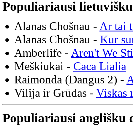
Populiariausi lietuvišk
Alanas Chošnau -
Ar tai 
Alanas Chošnau -
Kur su
Amberlife -
Aren't We St
Meškiukai -
Caca Lialia
Raimonda (Dangus 2) -
A
Vilija ir Grūdas -
Viskas r
Populiariausi anglišku 