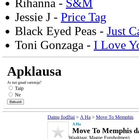
Rihanna -
S&M
Jessie J -
Price Tag
Black Eyed Peas -
Just C
Toni Gonzaga -
I Love Y
Apklausa
Ar turi gmail vartotoja?
Taip
Ne
Dainų žodžiai
>
A Ha
>
Move To Memphis
A Ha
Move To Memphis da
Waaktaar, Magne Furuholmen)