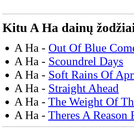
Kitu A Ha dainų žodžia
A Ha -
Out Of Blue Com
A Ha -
Scoundrel Days
A Ha -
Soft Rains Of Apr
A Ha -
Straight Ahead
A Ha -
The Weight Of T
A Ha -
Theres A Reason F