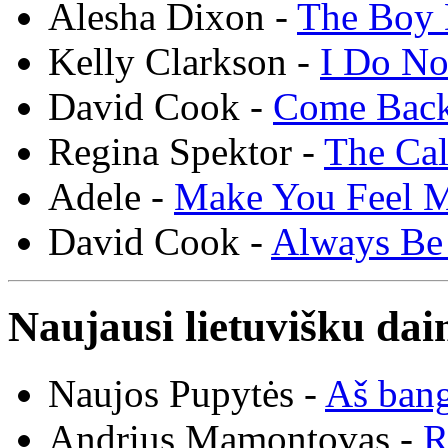
Alesha Dixon -
The Boy 
Kelly Clarkson -
I Do N
David Cook -
Come Bac
Regina Spektor -
The Cal
Adele -
Make You Feel 
David Cook -
Always Be
Naujausi lietuvišku dai
Naujos Pupytės -
Aš ban
Andrius Mamontovas -
R