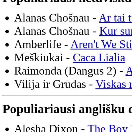
Alanas Chošnau -
Ar tai 
Alanas Chošnau -
Kur su
Amberlife -
Aren't We St
Meškiukai -
Caca Lialia
Raimonda (Dangus 2) -
A
Vilija ir Grūdas -
Viskas r
Populiariausi anglišku 
Alesha Dixon -
The Boy 