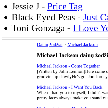
Jessie J -
Price Tag
Black Eyed Peas -
Just C
Toni Gonzaga -
I Love Y
Dainų žodžiai
>
Michael Jackson
Michael Jackson dainų žodžia
Michael Jackson - Come Together
[Written by John Lennon]Here come ol
groovin' up slowlyHe's got Joo Joo ey
Michael Jackson - I Want You Back
When I had you to myself, I didn't w
pretty faces always make you stand out 