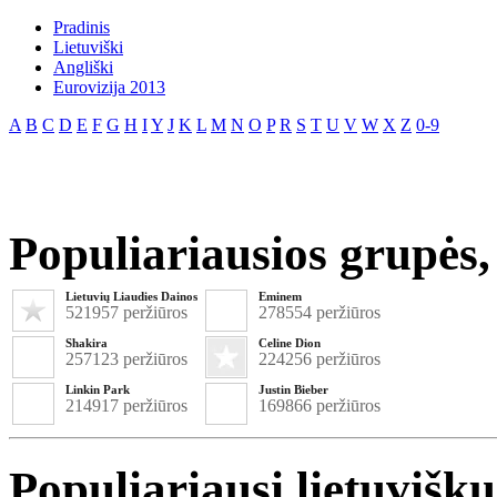
Pradinis
Lietuviški
Angliški
Eurovizija 2013
A
B
C
D
E
F
G
H
I
Y
J
K
L
M
N
O
P
R
S
T
U
V
W
X
Z
0-9
Populiariausios grupės, 
Lietuvių Liaudies Dainos
Eminem
521957 peržiūros
278554 peržiūros
Shakira
Celine Dion
257123 peržiūros
224256 peržiūros
Linkin Park
Justin Bieber
214917 peržiūros
169866 peržiūros
Populiariausi lietuvišk