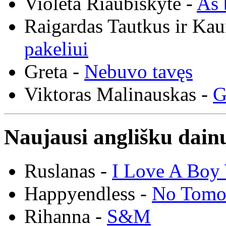
Violeta Riaubiškytė -
Aš 
Raigardas Tautkus ir Ka
pakeliui
Greta -
Nebuvo tavęs
Viktoras Malinauskas -
G
Naujausi anglišku dainų
Ruslanas -
I Love A Boy 
Happyendless -
No Tomo
Rihanna -
S&M