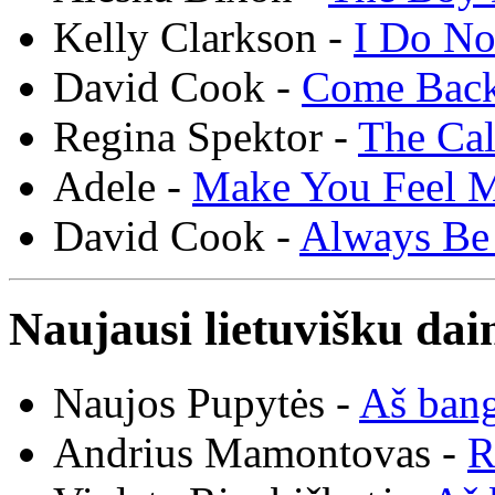
Kelly Clarkson -
I Do N
David Cook -
Come Bac
Regina Spektor -
The Cal
Adele -
Make You Feel 
David Cook -
Always Be
Naujausi lietuvišku dai
Naujos Pupytės -
Aš ban
Andrius Mamontovas -
R