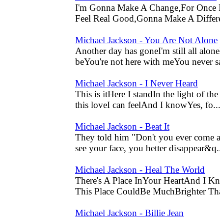
I'm Gonna Make A Change,For Once I
Feel Real Good,Gonna Make A Differ
Michael Jackson - You Are Not Alone
Another day has goneI'm still all alo
beYou're not here with meYou never s
Michael Jackson - I Never Heard
This is itHere I standIn the light of 
this loveI can feelAnd I knowYes, fo..
Michael Jackson - Beat It
They told him "Don't you ever come 
see your face, you better disappear&q.
Michael Jackson - Heal The World
There's A Place InYour HeartAnd I K
This Place CouldBe MuchBrighter Th
Michael Jackson - Billie Jean