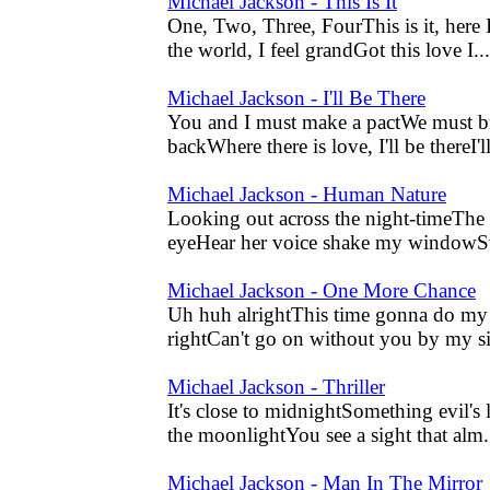
Michael Jackson - This Is It
One, Two, Three, FourThis is it, here I
the world, I feel grandGot this love I...
Michael Jackson - I'll Be There
You and I must make a pactWe must br
backWhere there is love, I'll be thereI'll
Michael Jackson - Human Nature
Looking out across the night-timeThe c
eyeHear her voice shake my windowSw
Michael Jackson - One More Chance
Uh huh alrightThis time gonna do my 
rightCan't go on without you by my s
Michael Jackson - Thriller
It's close to midnightSomething evil's
the moonlightYou see a sight that alm.
Michael Jackson - Man In The Mirror