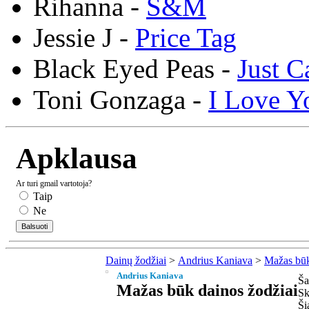
Rihanna -
S&M
Jessie J -
Price Tag
Black Eyed Peas -
Just C
Toni Gonzaga -
I Love Y
Apklausa
Ar turi gmail vartotoja?
Taip
Ne
Dainų žodžiai
>
Andrius Kaniava
>
Mažas bū
Andrius Kaniava
Ša
Mažas būk dainos žodžiai
Sk
Ši