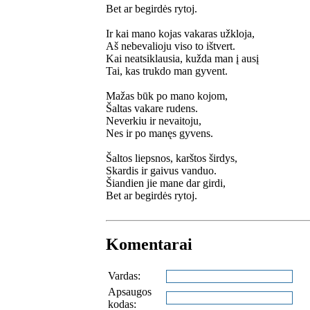
Bet ar begirdės rytoj.
Ir kai mano kojas vakaras užkloja,
Aš nebevalioju viso to ištvert.
Kai neatsiklausia, kužda man į ausį
Tai, kas trukdo man gyvent.
Mažas būk po mano kojom,
Šaltas vakare rudens.
Neverkiu ir nevaitoju,
Nes ir po manęs gyvens.
Šaltos liepsnos, karštos širdys,
Skardis ir gaivus vanduo.
Šiandien jie mane dar girdi,
Bet ar begirdės rytoj.
Komentarai
Vardas:
Apsaugos
kodas: