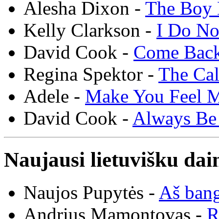
Alesha Dixon -
The Boy 
Kelly Clarkson -
I Do N
David Cook -
Come Bac
Regina Spektor -
The Cal
Adele -
Make You Feel 
David Cook -
Always Be
Naujausi lietuvišku dai
Naujos Pupytės -
Aš ban
Andrius Mamontovas -
R