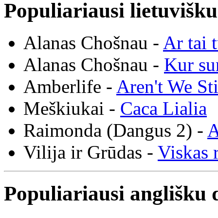
Populiariausi lietuvišk
Alanas Chošnau -
Ar tai 
Alanas Chošnau -
Kur su
Amberlife -
Aren't We St
Meškiukai -
Caca Lialia
Raimonda (Dangus 2) -
A
Vilija ir Grūdas -
Viskas r
Populiariausi anglišku 