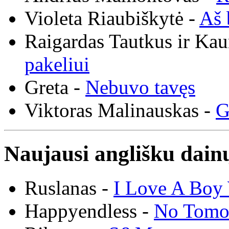
Violeta Riaubiškytė -
Aš 
Raigardas Tautkus ir Ka
pakeliui
Greta -
Nebuvo tavęs
Viktoras Malinauskas -
G
Naujausi anglišku dainų
Ruslanas -
I Love A Boy 
Happyendless -
No Tomo