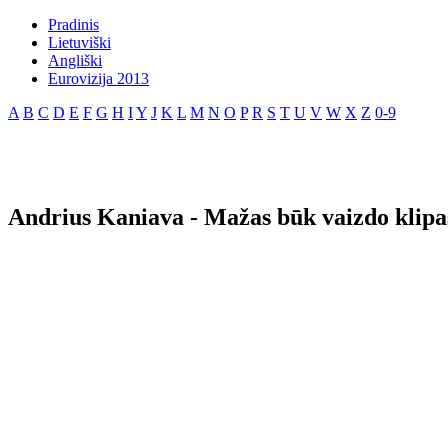
Pradinis
Lietuviški
Angliški
Eurovizija 2013
A
B
C
D
E
F
G
H
I
Y
J
K
L
M
N
O
P
R
S
T
U
V
W
X
Z
0-9
Andrius Kaniava - Mažas būk vaizdo klipa