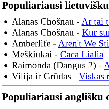
Populiariausi lietuvišk
Alanas Chošnau -
Ar tai 
Alanas Chošnau -
Kur su
Amberlife -
Aren't We St
Meškiukai -
Caca Lialia
Raimonda (Dangus 2) -
A
Vilija ir Grūdas -
Viskas r
Populiariausi anglišku 