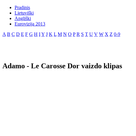
Pradinis
Lietuviški
Angliški
Eurovizija 2013
A
B
C
D
E
F
G
H
I
Y
J
K
L
M
N
O
P
R
S
T
U
V
W
X
Z
0-9
Adamo - Le Carosse Dor vaizdo klipas