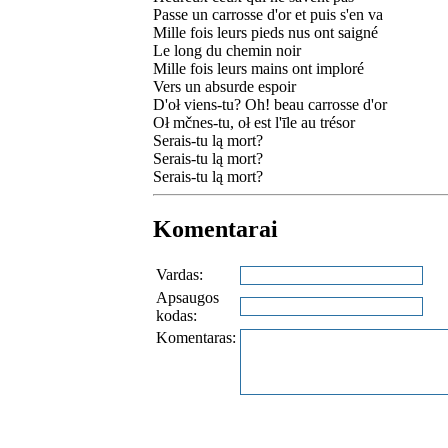
Passe un carrosse d'or et puis s'en va
Mille fois leurs pieds nus ont saigné
Le long du chemin noir
Mille fois leurs mains ont imploré
Vers un absurde espoir
D'oł viens-tu? Oh! beau carrosse d'or
Oł mčnes-tu, oł est l'īle au trésor
Serais-tu lą mort?
Serais-tu lą mort?
Serais-tu lą mort?
Komentarai
Vardas:
Apsaugos
kodas:
Komentaras: