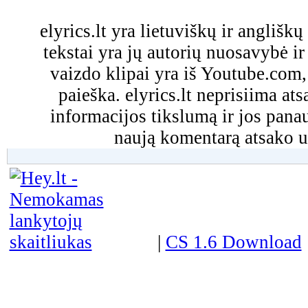
elyrics.lt yra lietuviškų ir anglišk
tekstai yra jų autorių nuosavybė ir 
vaizdo klipai yra iš Youtube.com
paieška. elyrics.lt neprisiima a
informacijos tikslumą ir jos pa
naują komentarą atsako u
|
CS 1.6 Download