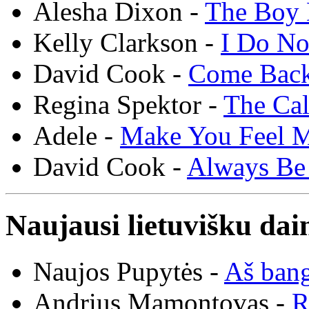
Alesha Dixon -
The Boy 
Kelly Clarkson -
I Do N
David Cook -
Come Bac
Regina Spektor -
The Cal
Adele -
Make You Feel 
David Cook -
Always Be
Naujausi lietuvišku dai
Naujos Pupytės -
Aš ban
Andrius Mamontovas -
R