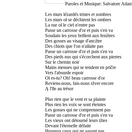
Paroles et Musique: Salvatore Ada
Les murs lézardés tristes et sombres
Les murs oł se déchirent les ombres
La rue oł le ciel n'entre pas
Passe un carrosse d'or et puis s'en va
Soudain les yeux brillent aux fenźtres
Des gosses au visage d'ancźtre
Des chiots que l'on n'allaite pas
Passe un carrosse d'or et puis s'en va
Des pieds nus qui s'écorchent aux pierres
Sur le chemin noir
Mains menues qui se tendent en pričre
Vers l'absurde espoir
Oł es-tu? Oh! beau carrosse d'or
Reviens-nous, fais-nous rźver encore
Ą l'īle au trésor
Plus rien que le vent et sa plainte
Plus rien les voix se sont éteintes
Les gosses qui ne comprennent pas
Passe un carrosse d'or et puis s'en va
Les vieux ont détourné leurs tźtes
Devant l'éternelle défaite
Heureux ceux qui ne savent pas