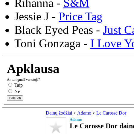
Rihanna -
S&M
Jessie J -
Price Tag
Black Eyed Peas -
Just C
Toni Gonzaga -
I Love Y
Apklausa
Ar turi gmail vartotoja?
Taip
Ne
Dainų žodžiai
>
Adamo
>
Le Carosse Dor
Adamo
Le Carosse Dor daino