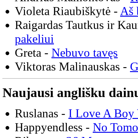
Violeta Riaubiškytė -
Aš 
Raigardas Tautkus ir Ka
pakeliui
Greta -
Nebuvo tavęs
Viktoras Malinauskas -
G
Naujausi anglišku dainų
Ruslanas -
I Love A Boy 
Happyendless -
No Tomo