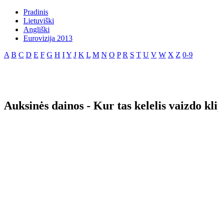
Pradinis
Lietuviški
Angliški
Eurovizija 2013
A
B
C
D
E
F
G
H
I
Y
J
K
L
M
N
O
P
R
S
T
U
V
W
X
Z
0-9
Auksinės dainos - Kur tas kelelis vaizdo kl