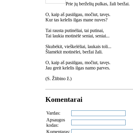
Prie jų berželių pulkas, žali beržai.
O, kaip aš pasiilgau, močiut, tavęs.
Kur tas kelelis ilgas mane nuves?
Tai rausta putinėliai, tai putinai,
Tai laukia motinėlė seniai, seniai...
Skubėkit, vieškelėliai, laukais toli...
Šlamėkit motinėlei, beržai žali.
O, kaip aš pasiilgau, močiut, tavęs.
Jau greit kelelis ilgas namo parves.
(S. Žlibino ž.)
Komentarai
Vardas:
Apsaugos
kodas:
Komentaras: