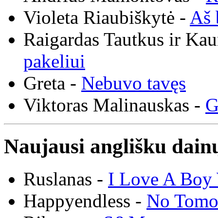
Violeta Riaubiškytė -
Aš 
Raigardas Tautkus ir Ka
pakeliui
Greta -
Nebuvo tavęs
Viktoras Malinauskas -
G
Naujausi anglišku dainų
Ruslanas -
I Love A Boy 
Happyendless -
No Tomo