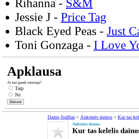
Rihanna -
S&M
Jessie J -
Price Tag
Black Eyed Peas -
Just C
Toni Gonzaga -
I Love Y
Apklausa
Ar turi gmail vartotoja?
Taip
Ne
Dainų žodžiai
>
Auksinės dainos
>
Kur tas kel
Auksinės dainos
Kur tas kelelis daino