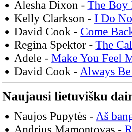
Alesha Dixon -
The Boy 
Kelly Clarkson -
I Do N
David Cook -
Come Bac
Regina Spektor -
The Cal
Adele -
Make You Feel 
David Cook -
Always Be
Naujausi lietuvišku dai
Naujos Pupytės -
Aš ban
Andrius Mamontovas -
R