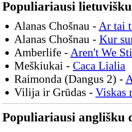
Populiariausi lietuvišk
Alanas Chošnau -
Ar tai 
Alanas Chošnau -
Kur su
Amberlife -
Aren't We St
Meškiukai -
Caca Lialia
Raimonda (Dangus 2) -
A
Vilija ir Grūdas -
Viskas r
Populiariausi anglišku 