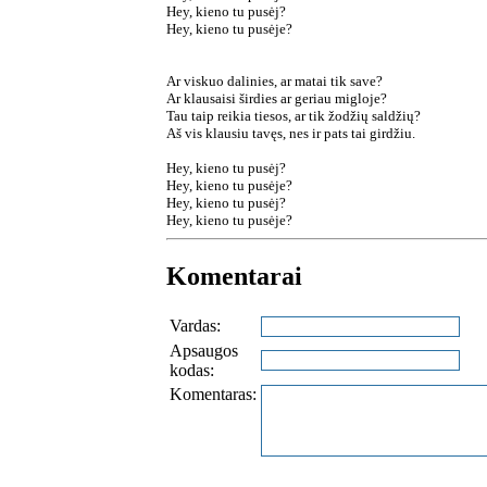
Hey, kieno tu pusėj?
Hey, kieno tu pusėje?
Ar viskuo dalinies, ar matai tik save?
Ar klausaisi širdies ar geriau migloje?
Tau taip reikia tiesos, ar tik žodžių saldžių?
Aš vis klausiu tavęs, nes ir pats tai girdžiu.
Hey, kieno tu pusėj?
Hey, kieno tu pusėje?
Hey, kieno tu pusėj?
Hey, kieno tu pusėje?
Komentarai
Vardas:
Apsaugos
kodas:
Komentaras: