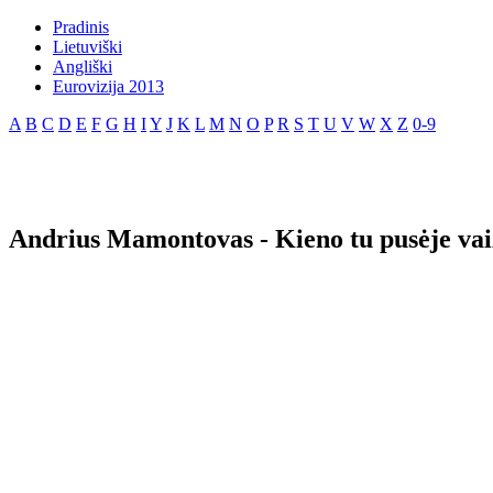
Pradinis
Lietuviški
Angliški
Eurovizija 2013
A
B
C
D
E
F
G
H
I
Y
J
K
L
M
N
O
P
R
S
T
U
V
W
X
Z
0-9
Andrius Mamontovas - Kieno tu pusėje vai