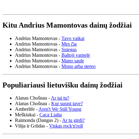
Kitu Andrius Mamontovas dainų žodžiai
Andrius Mamontovas -
Tavo vaikai
Andrius Mamontovas -
Mes čia
Andrius Mamontovas -
Sniegas
Andrius Mamontovas -
Baltoji varnelė
Andrius Mamontovas -
Mano saule
Andrius Mamontovas -
Mono arba stereo
Populiariausi lietuvišku dainų žodžiai
Alanas Chošnau -
Ar tai tu?
Alanas Chošnau -
Kur surast tave?
Amberlife -
Aren't We Still Young
Meškiukai -
Caca Lialia
Raimonda (Dangus 2) -
Ar tu girdi?
Vilija ir Grūdas -
Viskas rock'n'roll