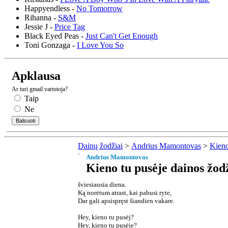
Happyendless -
No Tomorrow
Rihanna -
S&M
Jessie J -
Price Tag
Black Eyed Peas -
Just Can't Get Enough
Toni Gonzaga -
I Love You So
Apklausa
Ar turi gmail vartotoja?
Taip
Ne
Dainų žodžiai
>
Andrius Mamontovas
>
Kieno
Andrius Mamontovas
Kieno tu pusėje dainos žod
šviesiausia diena.
Ką norėtum atrast, kai pabusi ryte,
Dar gali apsispręst šiandien vakare.
Hey, kieno tu pusėj?
Hey, kieno tu pusėje?