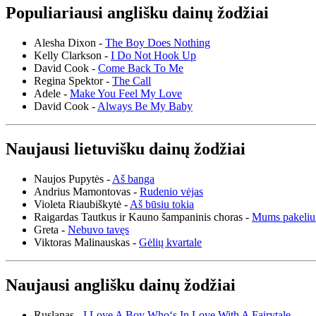
Populiariausi anglišku dainų žodžiai
Alesha Dixon -
The Boy Does Nothing
Kelly Clarkson -
I Do Not Hook Up
David Cook -
Come Back To Me
Regina Spektor -
The Call
Adele -
Make You Feel My Love
David Cook -
Always Be My Baby
Naujausi lietuvišku dainų žodžiai
Naujos Pupytės -
Aš banga
Andrius Mamontovas -
Rudenio vėjas
Violeta Riaubiškytė -
Aš būsiu tokia
Raigardas Tautkus ir Kauno šampaninis choras -
Mums pakeliu
Greta -
Nebuvo tavęs
Viktoras Malinauskas -
Gėlių kvartale
Naujausi anglišku dainų žodžiai
Ruslanas -
I Love A Boy Who‘s In Love With A Fairytale