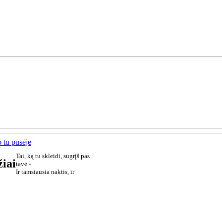
 tu pusėje
Tai, ką tu skleidi, sugrįš pas
žiai
tave -
Ir tamsiausia naktis, ir