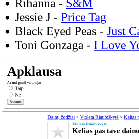
Rihanna -
S&M
Jessie J -
Price Tag
Black Eyed Peas -
Just C
Toni Gonzaga -
I Love Y
Apklausa
Ar turi gmail vartotoja?
Taip
Ne
Dainų žodžiai
>
Violeta Riaubiškytė
>
Kelias 
Violeta Riaubiškytė
Kelias pas tave daino