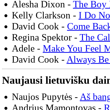
Alesha Dixon -
The Boy 
Kelly Clarkson -
I Do N
David Cook -
Come Bac
Regina Spektor -
The Cal
Adele -
Make You Feel 
David Cook -
Always Be
Naujausi lietuvišku dai
Naujos Pupytės -
Aš ban
Andrius Mamontovas -
R