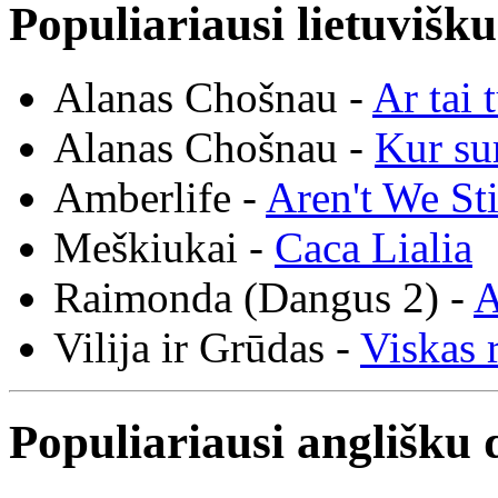
Populiariausi lietuvišk
Alanas Chošnau -
Ar tai 
Alanas Chošnau -
Kur su
Amberlife -
Aren't We St
Meškiukai -
Caca Lialia
Raimonda (Dangus 2) -
A
Vilija ir Grūdas -
Viskas r
Populiariausi anglišku 