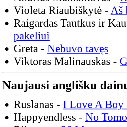
Violeta Riaubiškytė -
Aš 
Raigardas Tautkus ir Ka
pakeliui
Greta -
Nebuvo tavęs
Viktoras Malinauskas -
G
Naujausi anglišku dainų
Ruslanas -
I Love A Boy 
Happyendless -
No Tomo