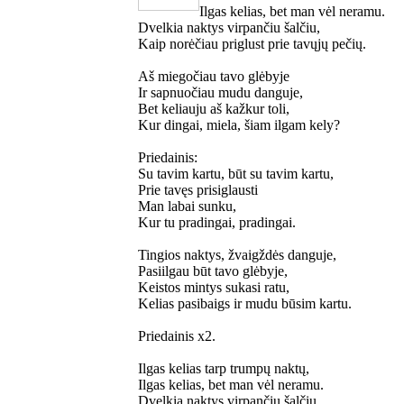
Ilgas kelias, bet man vėl neramu.
Dvelkia naktys virpančiu šalčiu,
Kaip norėčiau priglust prie tavųjų pečių.
Aš miegočiau tavo glėbyje
Ir sapnuočiau mudu danguje,
Bet keliauju aš kažkur toli,
Kur dingai, miela, šiam ilgam kely?
Priedainis:
Su tavim kartu, būt su tavim kartu,
Prie tavęs prisiglausti
Man labai sunku,
Kur tu pradingai, pradingai.
Tingios naktys, žvaigždės danguje,
Pasiilgau būt tavo glėbyje,
Keistos mintys sukasi ratu,
Kelias pasibaigs ir mudu būsim kartu.
Priedainis x2.
Ilgas kelias tarp trumpų naktų,
Ilgas kelias, bet man vėl neramu.
Dvelkia naktys virpančiu šalčiu,