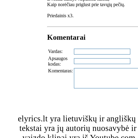
Kaip norėčiau priglust prie tavųjų pečių.
Priedainis x3.
Komentarai
Vardas:
Apsaugos
kodas:
Komentaras:
elyrics.lt yra lietuviškų ir anglišk
tekstai yra jų autorių nuosavybė ir 
vaizdo klipai yra iš Youtube.com