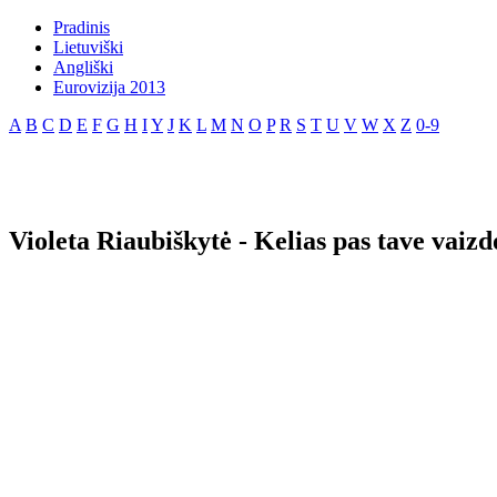
Pradinis
Lietuviški
Angliški
Eurovizija 2013
A
B
C
D
E
F
G
H
I
Y
J
K
L
M
N
O
P
R
S
T
U
V
W
X
Z
0-9
Violeta Riaubiškytė - Kelias pas tave vaizd