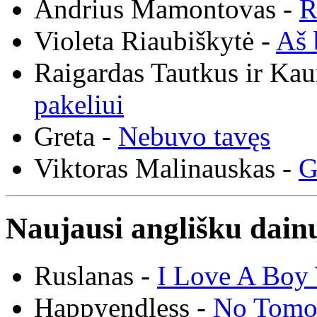
Andrius Mamontovas -
R
Violeta Riaubiškytė -
Aš 
Raigardas Tautkus ir Ka
pakeliui
Greta -
Nebuvo tavęs
Viktoras Malinauskas -
G
Naujausi anglišku dainų
Ruslanas -
I Love A Boy 
Happyendless -
No Tomo