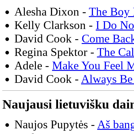
Alesha Dixon -
The Boy 
Kelly Clarkson -
I Do N
David Cook -
Come Bac
Regina Spektor -
The Cal
Adele -
Make You Feel 
David Cook -
Always Be
Naujausi lietuvišku dai
Naujos Pupytės -
Aš ban