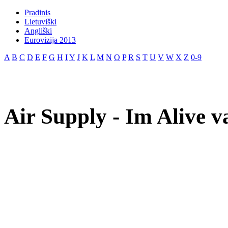
Pradinis
Lietuviški
Angliški
Eurovizija 2013
A
B
C
D
E
F
G
H
I
Y
J
K
L
M
N
O
P
R
S
T
U
V
W
X
Z
0-9
Air Supply - Im Alive v