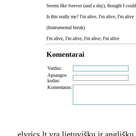
Seems like forever (and a day), thought I could
Is this really me? I'm alive, I'm alive, I'm alive
(Instrumental break)
I'm alive, I'm alive, I'm alive, I'm alive
Komentarai
Vardas:
Apsaugos
kodas:
Komentaras:
elyrics.lt yra lietuviškų ir anglišk