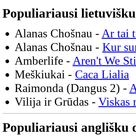
Populiariausi lietuvišk
Alanas Chošnau -
Ar tai 
Alanas Chošnau -
Kur su
Amberlife -
Aren't We St
Meškiukai -
Caca Lialia
Raimonda (Dangus 2) -
A
Vilija ir Grūdas -
Viskas r
Populiariausi anglišku 