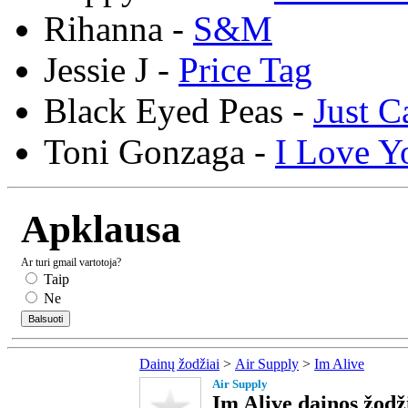
Rihanna -
S&M
Jessie J -
Price Tag
Black Eyed Peas -
Just C
Toni Gonzaga -
I Love Y
Apklausa
Ar turi gmail vartotoja?
Taip
Ne
Dainų žodžiai
>
Air Supply
>
Im Alive
Air Supply
Im Alive dainos žodž