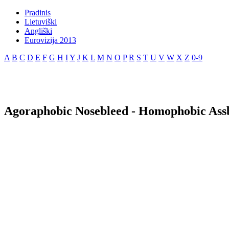
Pradinis
Lietuviški
Angliški
Eurovizija 2013
A
B
C
D
E
F
G
H
I
Y
J
K
L
M
N
O
P
R
S
T
U
V
W
X
Z
0-9
Agoraphobic Nosebleed - Homophobic Assb