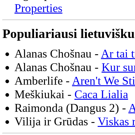
Properties
Populiariausi lietuvišk
Alanas Chošnau -
Ar tai 
Alanas Chošnau -
Kur su
Amberlife -
Aren't We St
Meškiukai -
Caca Lialia
Raimonda (Dangus 2) -
A
Vilija ir Grūdas -
Viskas r