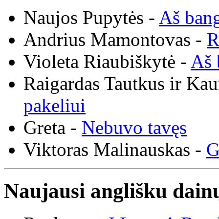
Naujos Pupytės -
Aš ban
Andrius Mamontovas -
R
Violeta Riaubiškytė -
Aš 
Raigardas Tautkus ir Ka
pakeliui
Greta -
Nebuvo tavęs
Viktoras Malinauskas -
G
Naujausi anglišku dainų