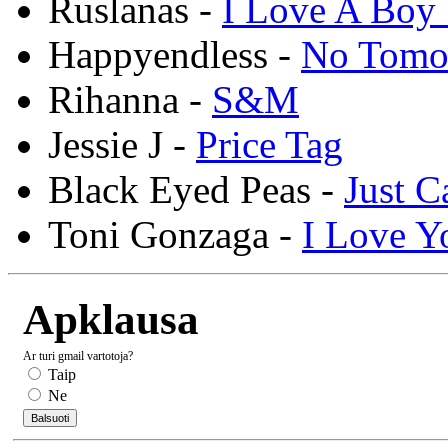
Ruslanas -
I Love A Boy 
Happyendless -
No Tomo
Rihanna -
S&M
Jessie J -
Price Tag
Black Eyed Peas -
Just C
Toni Gonzaga -
I Love Y
Apklausa
Ar turi gmail vartotoja?
Taip
Ne