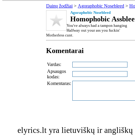
Dainų žodžiai
>
Agoraphobic Nosebleed
>
Ho
Agoraphobic Nosebleed
Homophobic Assbleed
You've always had a tampon hanging
Halfway out your ass you fuckin'
Motherless cunt.
Komentarai
Vardas:
Apsaugos
kodas:
Komentaras:
elyrics.lt yra lietuviškų ir anglišk