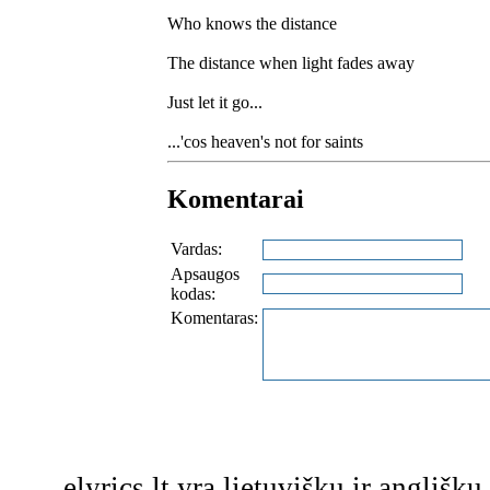
Who knows the distance
The distance when light fades away
Just let it go...
...'cos heaven's not for saints
Komentarai
Vardas:
Apsaugos
kodas:
Komentaras:
elyrics.lt yra lietuviškų ir anglišk