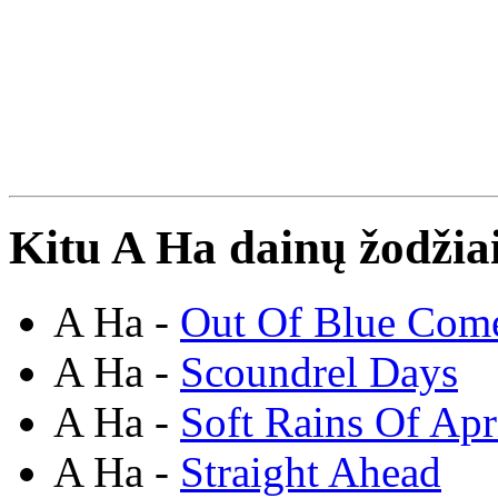
Kitu A Ha dainų žodžia
A Ha -
Out Of Blue Com
A Ha -
Scoundrel Days
A Ha -
Soft Rains Of Apr
A Ha -
Straight Ahead