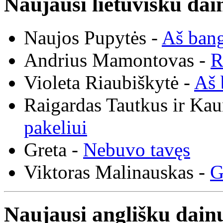
Naujausi lietuvišku dai
Naujos Pupytės -
Aš ban
Andrius Mamontovas -
R
Violeta Riaubiškytė -
Aš 
Raigardas Tautkus ir Ka
pakeliui
Greta -
Nebuvo tavęs
Viktoras Malinauskas -
G
Naujausi anglišku dainų