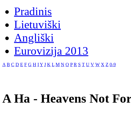
Pradinis
Lietuviški
Angliški
Eurovizija 2013
A
B
C
D
E
F
G
H
I
Y
J
K
L
M
N
O
P
R
S
T
U
V
W
X
Z
0-9
A Ha - Heavens Not For 