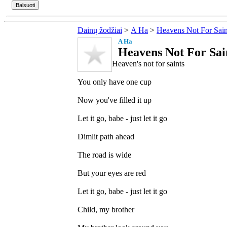
Dainų žodžiai
>
A Ha
>
Heavens Not For Sain
A Ha
Heavens Not For Sain
Heaven's not for saints
You only have one cup
Now you've filled it up
Let it go, babe - just let it go
Dimlit path ahead
The road is wide
But your eyes are red
Let it go, babe - just let it go
Child, my brother