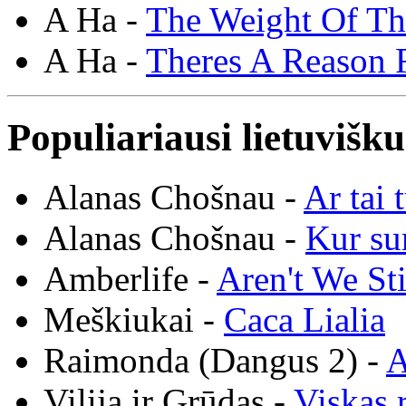
A Ha -
The Weight Of T
A Ha -
Theres A Reason F
Populiariausi lietuvišk
Alanas Chošnau -
Ar tai 
Alanas Chošnau -
Kur su
Amberlife -
Aren't We St
Meškiukai -
Caca Lialia
Raimonda (Dangus 2) -
A
Vilija ir Grūdas -
Viskas r