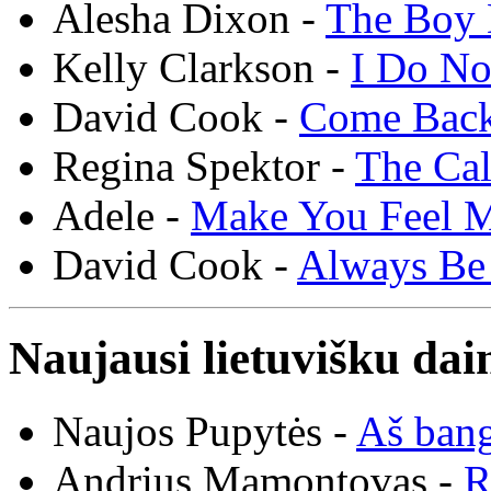
Alesha Dixon -
The Boy 
Kelly Clarkson -
I Do N
David Cook -
Come Bac
Regina Spektor -
The Cal
Adele -
Make You Feel 
David Cook -
Always Be
Naujausi lietuvišku dai
Naujos Pupytės -
Aš ban
Andrius Mamontovas -
R