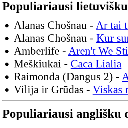
Populiariausi lietuvišk
Alanas Chošnau -
Ar tai 
Alanas Chošnau -
Kur su
Amberlife -
Aren't We St
Meškiukai -
Caca Lialia
Raimonda (Dangus 2) -
A
Vilija ir Grūdas -
Viskas r
Populiariausi anglišku 