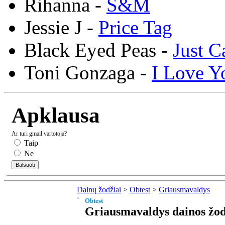
Rihanna -
S&M
Jessie J -
Price Tag
Black Eyed Peas -
Just C
Toni Gonzaga -
I Love Y
Apklausa
Ar turi gmail vartotoja?
Taip
Ne
Dainų žodžiai
>
Obtest
>
Griausmavaldys
Obtest
Griausmavaldys dainos žod