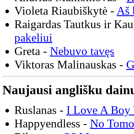
Violeta Riaubiškytė -
Aš 
Raigardas Tautkus ir Ka
pakeliui
Greta -
Nebuvo tavęs
Viktoras Malinauskas -
G
Naujausi anglišku dainų
Ruslanas -
I Love A Boy 
Happyendless -
No Tomo