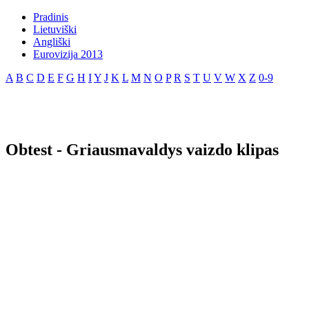
Pradinis
Lietuviški
Angliški
Eurovizija 2013
A
B
C
D
E
F
G
H
I
Y
J
K
L
M
N
O
P
R
S
T
U
V
W
X
Z
0-9
Obtest - Griausmavaldys vaizdo klipas