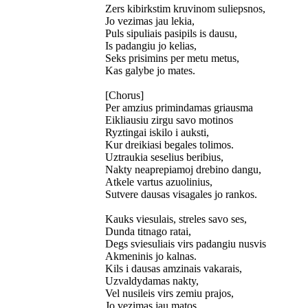
Zers kibirkstim kruvinom suliepsnos,
Jo vezimas jau lekia,
Puls sipuliais pasipils is dausu,
Is padangiu jo kelias,
Seks prisimins per metu metus,
Kas galybe jo mates.
[Chorus]
Per amzius primindamas griausma
Eikliausiu zirgu savo motinos
Ryztingai iskilo i auksti,
Kur dreikiasi begales tolimos.
Uztraukia seselius beribius,
Nakty neaprepiamoj drebino dangu,
Atkele vartus azuolinius,
Sutvere dausas visagales jo rankos.
Kauks viesulais, streles savo ses,
Dunda titnago ratai,
Degs sviesuliais virs padangiu nusvis
Akmeninis jo kalnas.
Kils i dausas amzinais vakarais,
Uzvaldydamas nakty,
Vel nusileis virs zemiu prajos,
Jo vezimas jau matos.