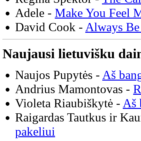
Adele -
Make You Feel 
David Cook -
Always Be
Naujausi lietuvišku dai
Naujos Pupytės -
Aš ban
Andrius Mamontovas -
R
Violeta Riaubiškytė -
Aš 
Raigardas Tautkus ir Ka
pakeliui