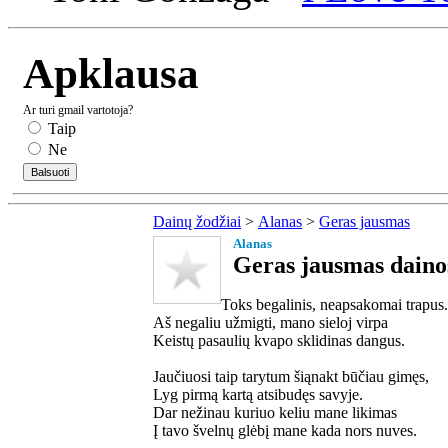
Apklausa
Ar turi gmail vartotoja?
Taip
Ne
Dainų žodžiai
>
Alanas
>
Geras jausmas
Alanas
Geras jausmas daino
Toks begalinis, neapsakomai trapus.
Aš negaliu užmigti, mano sieloj virpa
Keistų pasaulių kvapo sklidinas dangus.
Jaučiuosi taip tarytum šiąnakt būčiau gimęs,
Lyg pirmą kartą atsibudęs savyje.
Dar nežinau kuriuo keliu mane likimas
Į tavo švelnų glėbį mane kada nors nuves.