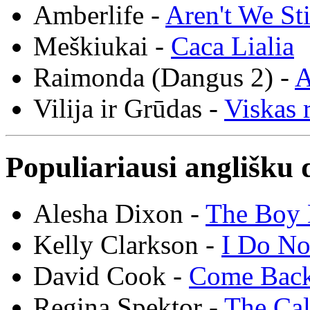
Amberlife -
Aren't We St
Meškiukai -
Caca Lialia
Raimonda (Dangus 2) -
A
Vilija ir Grūdas -
Viskas r
Populiariausi anglišku 
Alesha Dixon -
The Boy 
Kelly Clarkson -
I Do N
David Cook -
Come Bac
Regina Spektor -
The Cal