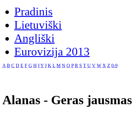
Pradinis
Lietuviški
Angliški
Eurovizija 2013
A
B
C
D
E
F
G
H
I
Y
J
K
L
M
N
O
P
R
S
T
U
V
W
X
Z
0-9
Alanas - Geras jausmas