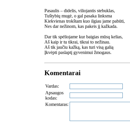
Pasaulis – didelis, viliojantis stebuklas,
Tuštybių mugė, o gal pasaka linksma
Kiekvienas trokštam kuo ilgiau jame pabūti,
Nes dar nežinom, kas pakeis jį kažkada.
Dar tik spėliojame kur baigias mūsų kelias,
Aš kaip ir tu tikrai, tikrai to nežinau.
Aš tik jaučiu kažką, kas turi visą galią
Įkvėpti paslaptį gyvenimui žmogaus.
Komentarai
Vardas:
Apsaugos
kodas:
Komentaras: