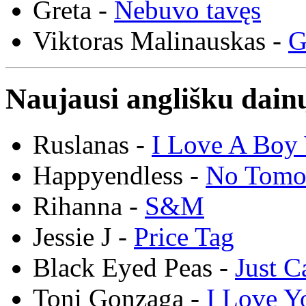
Greta -
Nebuvo tavęs
Viktoras Malinauskas -
G
Naujausi anglišku dainų
Ruslanas -
I Love A Boy 
Happyendless -
No Tomo
Rihanna -
S&M
Jessie J -
Price Tag
Black Eyed Peas -
Just C
Toni Gonzaga -
I Love Y