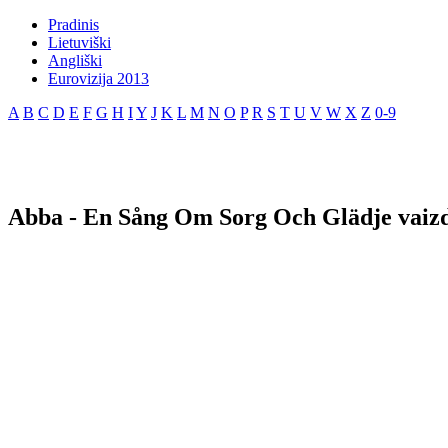
Pradinis
Lietuviški
Angliški
Eurovizija 2013
A
B
C
D
E
F
G
H
I
Y
J
K
L
M
N
O
P
R
S
T
U
V
W
X
Z
0-9
Abba - En Sång Om Sorg Och Glädje vaizd