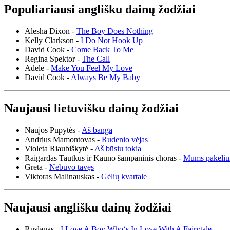
Populiariausi anglišku dainų žodžiai
Alesha Dixon -
The Boy Does Nothing
Kelly Clarkson -
I Do Not Hook Up
David Cook -
Come Back To Me
Regina Spektor -
The Call
Adele -
Make You Feel My Love
David Cook -
Always Be My Baby
Naujausi lietuvišku dainų žodžiai
Naujos Pupytės -
Aš banga
Andrius Mamontovas -
Rudenio vėjas
Violeta Riaubiškytė -
Aš būsiu tokia
Raigardas Tautkus ir Kauno šampaninis choras -
Mums pakeliu
Greta -
Nebuvo tavęs
Viktoras Malinauskas -
Gėlių kvartale
Naujausi anglišku dainų žodžiai
Ruslanas -
I Love A Boy Who‘s In Love With A Fairytale