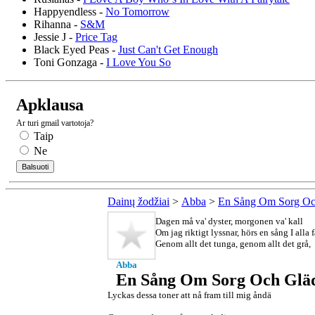
Happyendless -
No Tomorrow
Rihanna -
S&M
Jessie J -
Price Tag
Black Eyed Peas -
Just Can't Get Enough
Toni Gonzaga -
I Love You So
Apklausa
Ar turi gmail vartotoja?
Taip
Ne
Dainų žodžiai
>
Abba
>
En Sång Om Sorg Oc
Dagen må va' dyster, morgonen va' kall
Om jag riktigt lyssnar, hörs en sång I alla f
Genom allt det tunga, genom allt det grå,
Abba
En Sång Om Sorg Och Glädj
Lyckas dessa toner att nå fram till mig åndä