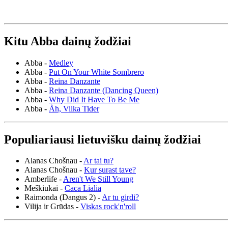
Kitu Abba dainų žodžiai
Abba -
Medley
Abba -
Put On Your White Sombrero
Abba -
Reina Danzante
Abba -
Reina Danzante (Dancing Queen)
Abba -
Why Did It Have To Be Me
Abba -
Åh, Vilka Tider
Populiariausi lietuvišku dainų žodžiai
Alanas Chošnau -
Ar tai tu?
Alanas Chošnau -
Kur surast tave?
Amberlife -
Aren't We Still Young
Meškiukai -
Caca Lialia
Raimonda (Dangus 2) -
Ar tu girdi?
Vilija ir Grūdas -
Viskas rock'n'roll