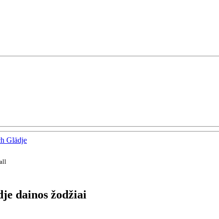
h Glädje
all
e dainos žodžiai