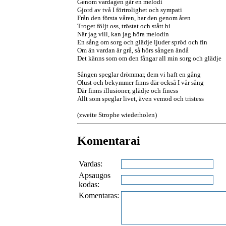
Genom vardagen går en melodi
Gjord av två I förtrolighet och sympati
Från den första våren, har den genom åren
Troget följt oss, tröstat och stått bi
När jag vill, kan jag höra melodin
En sång om sorg och glädje ljuder spröd och fin
Om än vardan är grå, så hörs sången ändå
Det känns som om den fångar all min sorg och glädje
Sången speglar drömmar, dem vi haft en gång
Olust och bekymmer finns där också I vår sång
Där finns illusioner, glädje och finess
Allt som speglar livet, även vemod och tristess
(zweite Strophe wiederholen)
Komentarai
Vardas:
Apsaugos
kodas:
Komentaras: