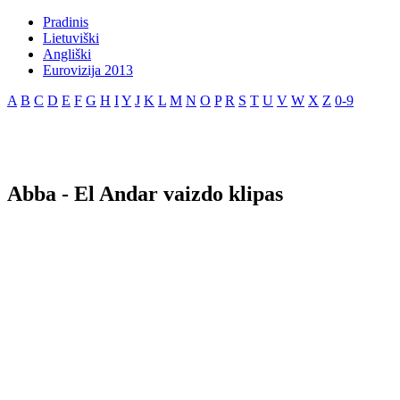
Pradinis
Lietuviški
Angliški
Eurovizija 2013
A
B
C
D
E
F
G
H
I
Y
J
K
L
M
N
O
P
R
S
T
U
V
W
X
Z
0-9
Abba - El Andar vaizdo klipas