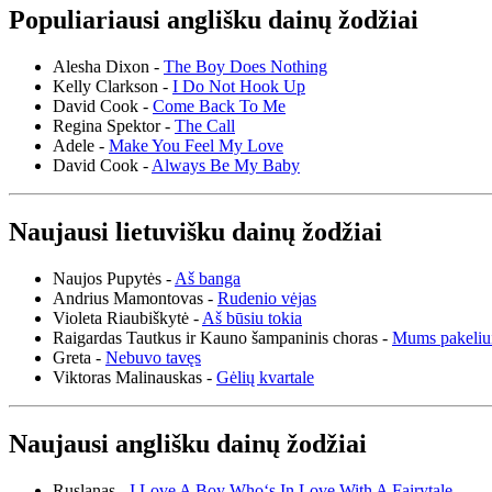
Populiariausi anglišku dainų žodžiai
Alesha Dixon -
The Boy Does Nothing
Kelly Clarkson -
I Do Not Hook Up
David Cook -
Come Back To Me
Regina Spektor -
The Call
Adele -
Make You Feel My Love
David Cook -
Always Be My Baby
Naujausi lietuvišku dainų žodžiai
Naujos Pupytės -
Aš banga
Andrius Mamontovas -
Rudenio vėjas
Violeta Riaubiškytė -
Aš būsiu tokia
Raigardas Tautkus ir Kauno šampaninis choras -
Mums pakeliu
Greta -
Nebuvo tavęs
Viktoras Malinauskas -
Gėlių kvartale
Naujausi anglišku dainų žodžiai
Ruslanas -
I Love A Boy Who‘s In Love With A Fairytale