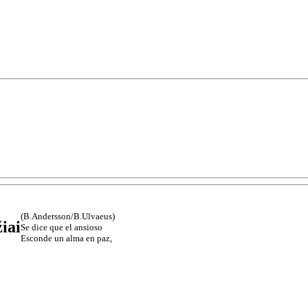
(B.Andersson/B.Ulvaeus)
iai
Se dice que el ansioso
Esconde un alma en paz,