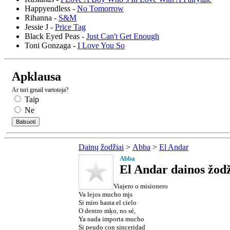
Happyendless -
No Tomorrow
Rihanna -
S&M
Jessie J -
Price Tag
Black Eyed Peas -
Just Can't Get Enough
Toni Gonzaga -
I Love You So
Apklausa
Ar turi gmail vartotoja?
Taip
Ne
Dainų žodžiai
>
Abba
>
El Andar
Abba
El Andar dainos žodž
Viajero o misionero
Va lejos mucho mįs
Si miro hasta el cielo
O dentro mķo, no sé,
Ya nada importa mucho
Si peudo con sinceridad