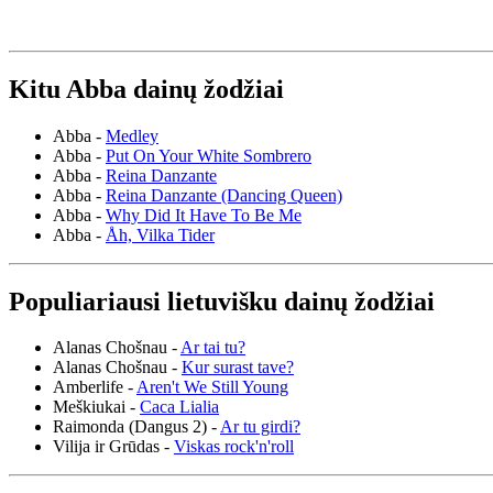
Kitu Abba dainų žodžiai
Abba -
Medley
Abba -
Put On Your White Sombrero
Abba -
Reina Danzante
Abba -
Reina Danzante (Dancing Queen)
Abba -
Why Did It Have To Be Me
Abba -
Åh, Vilka Tider
Populiariausi lietuvišku dainų žodžiai
Alanas Chošnau -
Ar tai tu?
Alanas Chošnau -
Kur surast tave?
Amberlife -
Aren't We Still Young
Meškiukai -
Caca Lialia
Raimonda (Dangus 2) -
Ar tu girdi?
Vilija ir Grūdas -
Viskas rock'n'roll