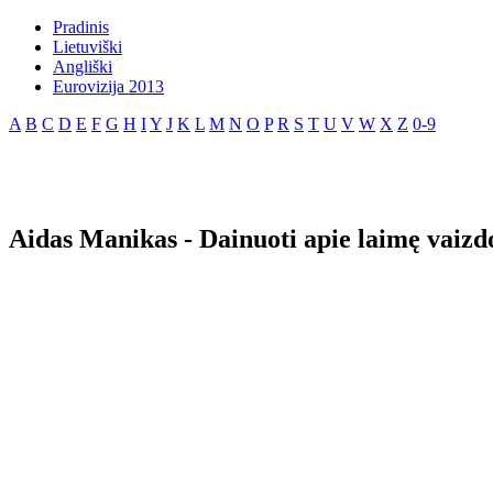
Pradinis
Lietuviški
Angliški
Eurovizija 2013
A
B
C
D
E
F
G
H
I
Y
J
K
L
M
N
O
P
R
S
T
U
V
W
X
Z
0-9
Aidas Manikas - Dainuoti apie laimę vaizd