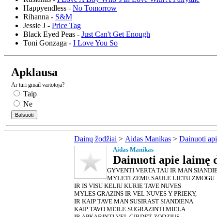
Happyendless -
No Tomorrow
Rihanna -
S&M
Jessie J -
Price Tag
Black Eyed Peas -
Just Can't Get Enough
Toni Gonzaga -
I Love You So
Apklausa
Ar turi gmail vartotoja?
Taip
Ne
Dainų žodžiai
>
Aidas Manikas
>
Dainuoti api
Aidas Manikas
Dainuoti apie laimę 
GYVENTI VERTA TAU IR MAN SIANDI
MYLETI ZEME SAULE LIETU ZMOGU
IR IS VISU KELIU KURIE TAVE NUVES
MYLES GRAZINS IR VEL NUVES Y PRIEKY,
IR KAIP TAVE MAN SUSIRAST SIANDIENA
KAIP TAVO MEILE SUGRAZINTI MIELA
IR APKABINTI VEL GIRDET ZODZIUS,