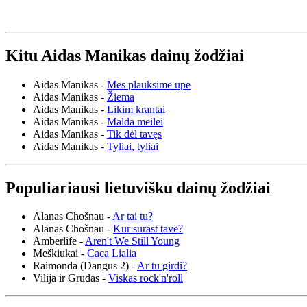
Kitu Aidas Manikas dainų žodžiai
Aidas Manikas -
Mes plauksime upe
Aidas Manikas -
Žiema
Aidas Manikas -
Likim krantai
Aidas Manikas -
Malda meilei
Aidas Manikas -
Tik dėl tavęs
Aidas Manikas -
Tyliai, tyliai
Populiariausi lietuvišku dainų žodžiai
Alanas Chošnau -
Ar tai tu?
Alanas Chošnau -
Kur surast tave?
Amberlife -
Aren't We Still Young
Meškiukai -
Caca Lialia
Raimonda (Dangus 2) -
Ar tu girdi?
Vilija ir Grūdas -
Viskas rock'n'roll