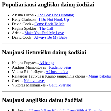
Populiariausi anglišku dainų žodžiai
Alesha Dixon -
The Boy Does Nothing
Kelly Clarkson -
I Do Not Hook Up
David Cook -
Come Back To Me
Regina Spektor -
The Call
Adele -
Make You Feel My Love
David Cook -
Always Be My Baby
Naujausi lietuvišku dainų žodžiai
Naujos Pupytės -
Aš banga
Andrius Mamontovas -
Rudenio vėjas
Violeta Riaubiškytė -
Aš būsiu tokia
Raigardas Tautkus ir Kauno šampaninis choras -
Mums pakeliu
Greta -
Nebuvo tavęs
Viktoras Malinauskas -
Gėlių kvartale
Naujausi anglišku dainų žodžiai
Ruslanas -
I Love A Boy Who‘s In Love With A Fairytale