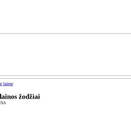
e laimę
dainos žodžiai
ENA