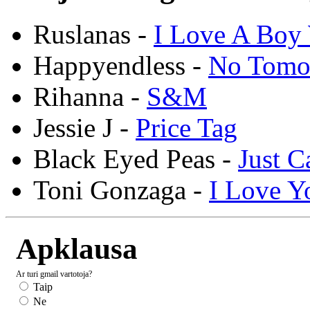
Ruslanas -
I Love A Boy 
Happyendless -
No Tomo
Rihanna -
S&M
Jessie J -
Price Tag
Black Eyed Peas -
Just C
Toni Gonzaga -
I Love Y
Apklausa
Ar turi gmail vartotoja?
Taip
Ne