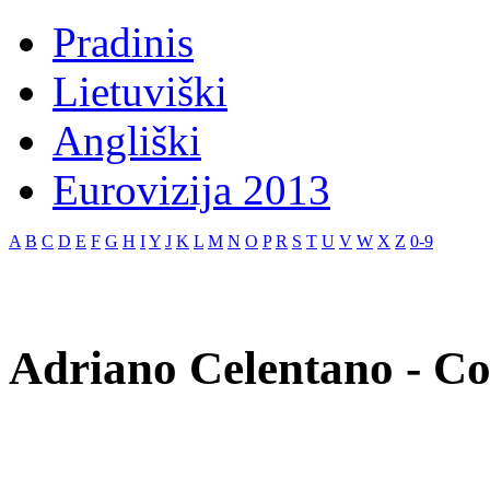
Pradinis
Lietuviški
Angliški
Eurovizija 2013
A
B
C
D
E
F
G
H
I
Y
J
K
L
M
N
O
P
R
S
T
U
V
W
X
Z
0-9
Adriano Celentano - Co