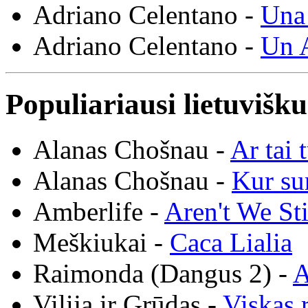
Adriano Celentano -
Una 
Adriano Celentano -
Un A
Populiariausi lietuvišk
Alanas Chošnau -
Ar tai 
Alanas Chošnau -
Kur su
Amberlife -
Aren't We St
Meškiukai -
Caca Lialia
Raimonda (Dangus 2) -
A
Vilija ir Grūdas -
Viskas r