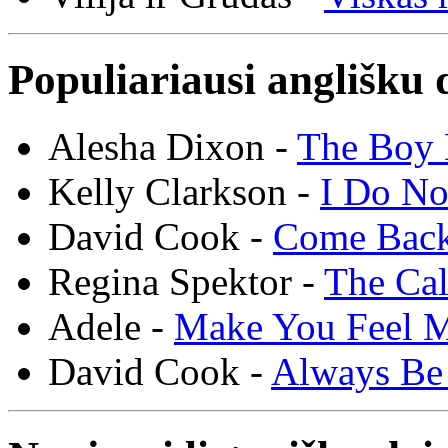
Populiariausi anglišku 
Alesha Dixon -
The Boy 
Kelly Clarkson -
I Do N
David Cook -
Come Bac
Regina Spektor -
The Cal
Adele -
Make You Feel 
David Cook -
Always Be