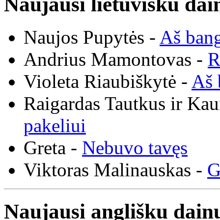
Naujausi lietuvišku dai
Naujos Pupytės -
Aš ban
Andrius Mamontovas -
R
Violeta Riaubiškytė -
Aš 
Raigardas Tautkus ir Ka
pakeliui
Greta -
Nebuvo tavęs
Viktoras Malinauskas -
G
Naujausi anglišku dainų