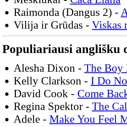
Raimonda (Dangus 2) -
A
Vilija ir Grūdas -
Viskas r
Populiariausi anglišku 
Alesha Dixon -
The Boy 
Kelly Clarkson -
I Do N
David Cook -
Come Bac
Regina Spektor -
The Cal
Adele -
Make You Feel 