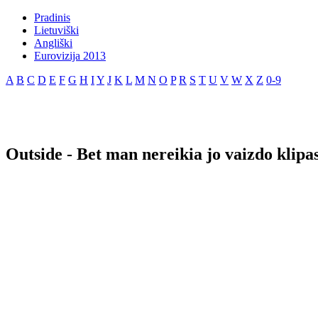
Pradinis
Lietuviški
Angliški
Eurovizija 2013
A
B
C
D
E
F
G
H
I
Y
J
K
L
M
N
O
P
R
S
T
U
V
W
X
Z
0-9
Outside - Bet man nereikia jo vaizdo klipa