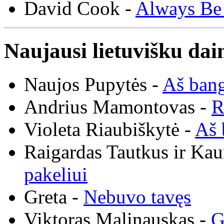
David Cook -
Always Be
Naujausi lietuvišku dai
Naujos Pupytės -
Aš ban
Andrius Mamontovas -
R
Violeta Riaubiškytė -
Aš 
Raigardas Tautkus ir Ka
pakeliui
Greta -
Nebuvo tavęs
Viktoras Malinauskas -
G