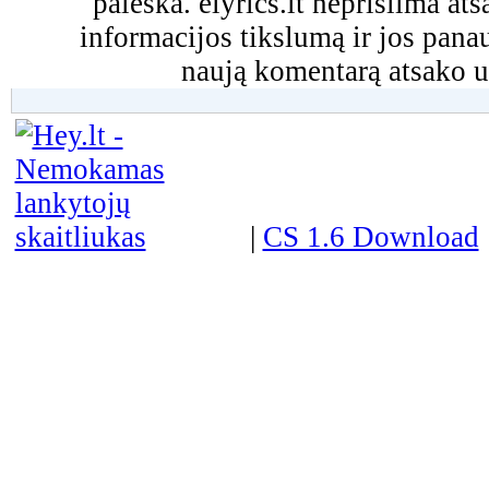
paieška. elyrics.lt neprisiima a
informacijos tikslumą ir jos pa
naują komentarą atsako u
|
CS 1.6 Download