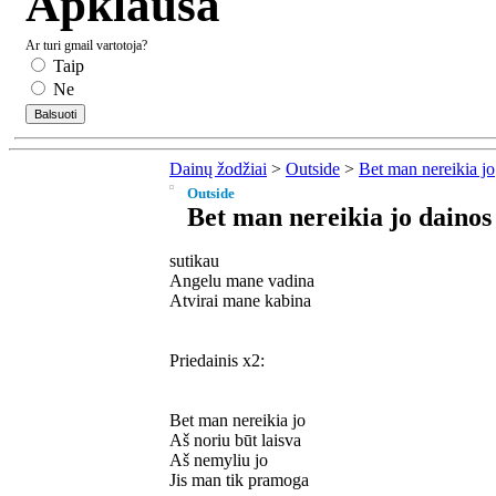
Apklausa
Ar turi gmail vartotoja?
Taip
Ne
Dainų žodžiai
>
Outside
>
Bet man nereikia jo
Outside
Bet man nereikia jo dainos
sutikau
Angelu mane vadina
Atvirai mane kabina
Priedainis x2:
Bet man nereikia jo
Aš noriu būt laisva
Aš nemyliu jo
Jis man tik pramoga