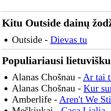
Kitu Outside dainų žodž
Outside -
Dievas tu
Populiariausi lietuvišk
Alanas Chošnau -
Ar tai 
Alanas Chošnau -
Kur su
Amberlife -
Aren't We St
Meškiukai -
Caca Lialia