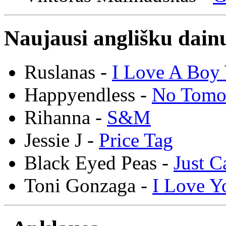
Naujausi anglišku dainų
Ruslanas -
I Love A Boy 
Happyendless -
No Tomo
Rihanna -
S&M
Jessie J -
Price Tag
Black Eyed Peas -
Just C
Toni Gonzaga -
I Love Y