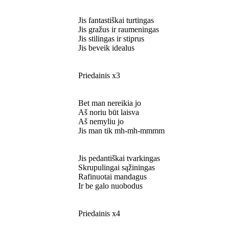
Jis fantastiškai turtingas
Jis gražus ir raumeningas
Jis stilingas ir stiprus
Jis beveik idealus
Priedainis x3
Bet man nereikia jo
Aš noriu būt laisva
Aš nemyliu jo
Jis man tik mh-mh-mmmm
Jis pedantiškai tvarkingas
Skrupulingai sąžiningas
Rafinuotai mandagus
Ir be galo nuobodus
Priedainis x4