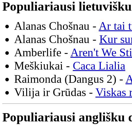
Populiariausi lietuvišk
Alanas Chošnau -
Ar tai 
Alanas Chošnau -
Kur su
Amberlife -
Aren't We St
Meškiukai -
Caca Lialia
Raimonda (Dangus 2) -
A
Vilija ir Grūdas -
Viskas r
Populiariausi anglišku 