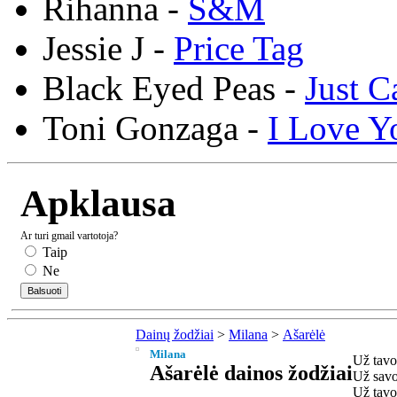
Rihanna -
S&M
Jessie J -
Price Tag
Black Eyed Peas -
Just C
Toni Gonzaga -
I Love Y
Apklausa
Ar turi gmail vartotoja?
Taip
Ne
Dainų žodžiai
>
Milana
>
Ašarėlė
Milana
Už tavo 
Ašarėlė dainos žodžiai
Už savo
Už tavo