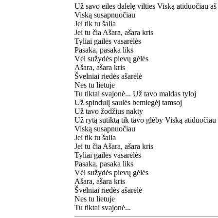
Už savo eiles dalelę vilties Viską atiduočiau aš
Viską susapnuočiau
Jei tik tu šalia
Jei tu čia Ašara, ašara kris
Tyliai gailės vasarėlės
Pasaka, pasaka liks
Vėl sužydės pievų gėlės
Ašara, ašara kris
Švelniai riedės ašarėlė
Nes tu lietuje
Tu tiktai svajonė... Už tavo maldas tyloj
Už spindulį saulės bemiegėj tamsoj
Už tavo žodžius nakty
Už rytą sutiktą tik tavo glėby Viską atiduočiau
Viską susapnuočiau
Jei tik tu šalia
Jei tu čia Ašara, ašara kris
Tyliai gailės vasarėlės
Pasaka, pasaka liks
Vėl sužydės pievų gėlės
Ašara, ašara kris
Švelniai riedės ašarėlė
Nes tu lietuje
Tu tiktai svajonė...