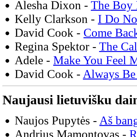
Alesha Dixon -
The Boy 
Kelly Clarkson -
I Do N
David Cook -
Come Bac
Regina Spektor -
The Cal
Adele -
Make You Feel 
David Cook -
Always Be
Naujausi lietuvišku dai
Naujos Pupytės -
Aš ban
Andrius Mamontovas -
R