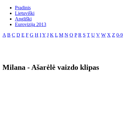
Pradinis
Lietuviški
Angliški
Eurovizija 2013
A
B
C
D
E
F
G
H
I
Y
J
K
L
M
N
O
P
R
S
T
U
V
W
X
Z
0-9
Milana - Ašarėlė vaizdo klipas