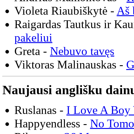
Violeta Riaubiškytė -
Aš 
Raigardas Tautkus ir Ka
pakeliui
Greta -
Nebuvo tavęs
Viktoras Malinauskas -
G
Naujausi anglišku dainų
Ruslanas -
I Love A Boy 
Happyendless -
No Tomo