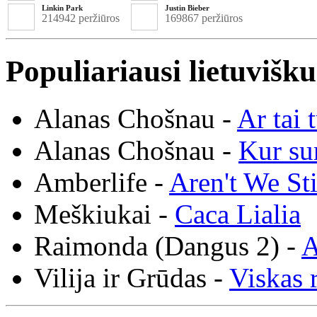
Linkin Park
Justin Bieber
214942 peržiūros
169867 peržiūros
Populiariausi lietuvišk
Alanas Chošnau -
Ar tai 
Alanas Chošnau -
Kur su
Amberlife -
Aren't We St
Meškiukai -
Caca Lialia
Raimonda (Dangus 2) -
A
Vilija ir Grūdas -
Viskas r