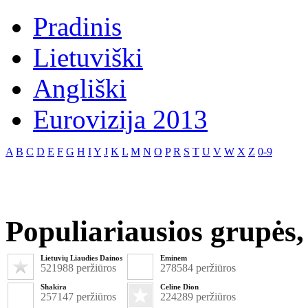
Pradinis
Lietuviški
Angliški
Eurovizija 2013
A
B
C
D
E
F
G
H
I
Y
J
K
L
M
N
O
P
R
S
T
U
V
W
X
Z
0-9
Populiariausios grupės, 
Lietuvių Liaudies Dainos
Eminem
521988 peržiūros
278584 peržiūros
Shakira
Celine Dion
257147 peržiūros
224289 peržiūros