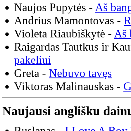
Naujos Pupytės -
Aš ban
Andrius Mamontovas -
R
Violeta Riaubiškytė -
Aš 
Raigardas Tautkus ir Ka
pakeliui
Greta -
Nebuvo tavęs
Viktoras Malinauskas -
G
Naujausi anglišku dainų
Ruslanas -
I Love A Boy 