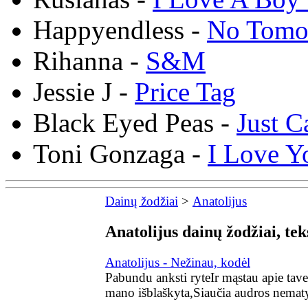
Happyendless -
No Tomo
Rihanna -
S&M
Jessie J -
Price Tag
Black Eyed Peas -
Just C
Toni Gonzaga -
I Love Y
Dainų žodžiai
>
Anatolijus
Anatolijus dainų žodžiai, tek
Anatolijus - Nežinau, kodėl
Pabundu anksti ryteIr mąstau apie tave
mano išblaškyta,Siaučia audros nematy