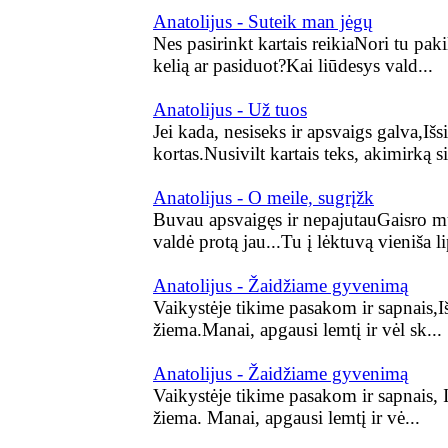
Anatolijus - Suteik man jėgų
Nes pasirinkt kartais reikiaNori tu paki
kelią ar pasiduot?Kai liūdesys vald...
Anatolijus - Už tuos
Jei kada, nesiseks ir apsvaigs galva,Išsi
kortas.Nusivilt kartais teks, akimirką sil
Anatolijus - O meile, sugrįžk
Buvau apsvaigęs ir nepajutauGaisro 
valdė protą jau...Tu į lėktuvą vieniša lip
Anatolijus - Žaidžiame gyvenimą
Vaikystėje tikime pasakom ir sapnais,Iše
žiema.Manai, apgausi lemtį ir vėl sk...
Anatolijus - Žaidžiame gyvenimą
Vaikystėje tikime pasakom ir sapnais, Iš
žiema. Manai, apgausi lemtį ir vė...