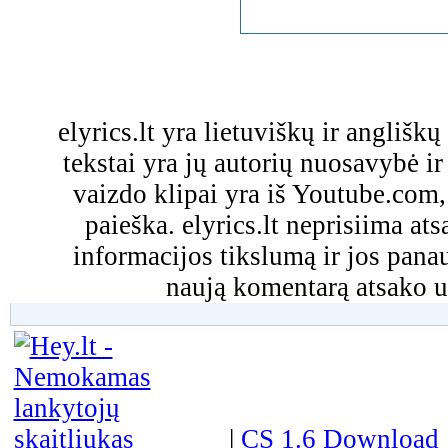
elyrics.lt yra lietuviškų ir anglišk
tekstai yra jų autorių nuosavybė ir 
vaizdo klipai yra iš Youtube.com
paieška. elyrics.lt neprisiima a
informacijos tikslumą ir jos pa
naują komentarą atsako u
|
CS 1.6 Download